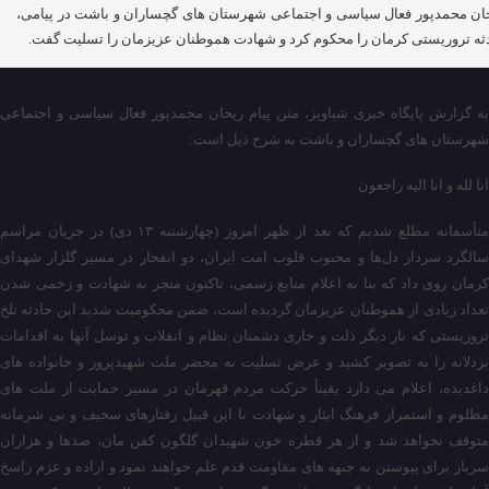
ان محمدپور فعال سیاسی و اجتماعی شهرستان های گچساران و باشت در پیامی،
ثه تروریستی کرمان را محکوم کرد و شهادت هموطنان عزیزمان را تسلیت گفت.
به گزارش پایگاه خبری شباویز، متن پیام ریحان محمدپور فعال سیاسی و اجتماعی
شهرستان های گچساران و باشت به شرح ذیل است:
انا لله و انا الیه راجعون
متأسفانه مطلع شدیم که بعد از ظهر امروز (چهارشنبه ۱۳ دی) در جریان مراسم
سالگرد سردار دل‌ها و محبوب قلوب امت ایران، دو انفجار در مسیر گلزار شهدای
کرمان روی داد که بنا به اعلام منابع رسمی، تاکنون منجر به شهادت و زخمی شدن
تعداد زیادی از هموطنان عزیزمان گردیده است، ضمن محکومیت شدید این حادثه تلخ
تروریستی که بار دیگر ذلت و خاری دشمنان نظام و انقلاب و توسل آنها به اقدامات
بزدلانه را به تصویر کشید و عرض تسلیت به محضر ملت شهیدپرور و خانواده های
داغدیده، اعلام می دارد یقینأ حرکت مردم قهرمان در مسیر حمایت از ملت های
مظلوم و استمرار فرهنگ ایثار و شهادت با این قبیل رفتارهای سخیف و بی شرمانه
متوقف نخواهد شد و از هر قطره خون شهیدان گلگون کفن مان، صدها و هزاران
سرباز برای پیوستن به جبهه های مقاومت قدم علم خواهند نمود و اراده و عزم راسخ