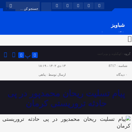
شباویز
پایگاه خبری شباویز
پ
گروه :
کهگیلویه و بویراحمد
شناسه :
8717
۱۳ دی ۱۴۰۲ - ۱۸:۱۹
۰
دیدگاه
ارسال توسط :
پناهی
پیام تسلیت ریحان محمدپور در پی
حادثه تروریستی کرمان