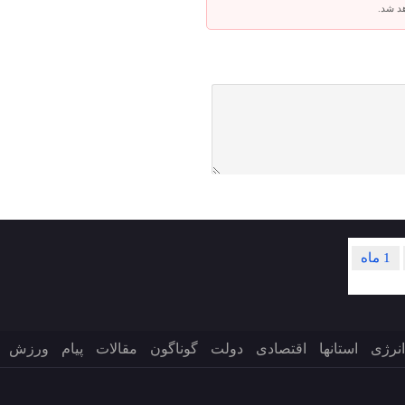
هد شد.
1 ماه
انرژی
استانها
اقتصادی
دولت
گوناگون
مقالات
پیام
ورزش