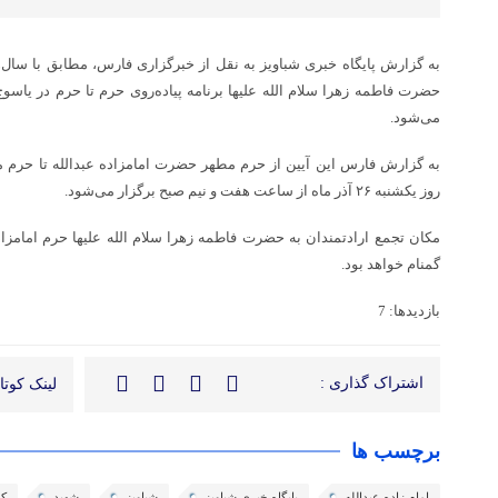
به گزارش پایگاه خبری شباویز به نقل از خبرگزاری فارس، مطابق با سال
حضرت فاطمه زهرا سلام الله علیها برنامه پیاده‌روی حرم تا حرم در یاسو
می‌شود.
به گزارش فارس این آیین از حرم مطهر حضرت امامزاده عبدالله تا حرم م
روز یکشنبه ۲۶ آذر ماه از ساعت هفت و نیم صبح برگزار می‌شود.
مکان تجمع ارادتمندان به حضرت فاطمه زهرا سلام الله علیها حرم امامزاد
گمنام خواهد بود.
بازدیدها: 7
اشتراک گذاری :
لینک کوتاه
برچسب ها
امام زاده عبدالله
پایگاه خبری شباویز
شباویز
شهید
که