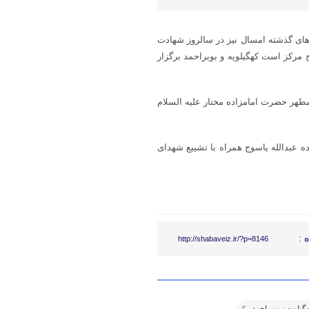
‌های گذشته امسال نیز در سالروز شهادت
ج مرکز است کهگیلویه و بویراحمد برگزار
طهر حضرت امامزاده مختار علیه السلام
ه عبدالله یاسوج همراه با تشییع شهدای
 :
http://shabaveiz.ir/?p=8146
گیلویه و بویراحمد