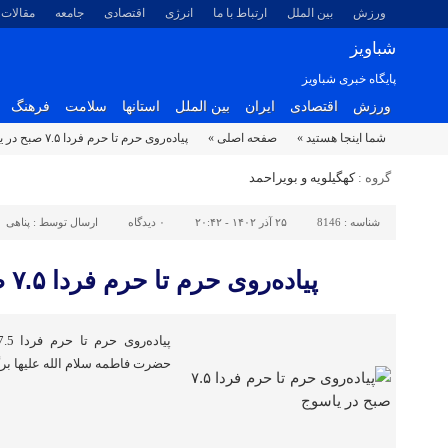
ورزش
بین الملل
ارتباط با ما
انرژی
اقتصادی
جامعه
مقالات
شباویز
پایگاه خبری شباویز
ورزش
اقتصادی
ایران
بین الملل
استانها
سلامت
فرهنگ
شما اینجا هستید »
صفحه اصلی »
پیاده‌روی حرم تا حرم فردا ۷.۵ صبح در یاسوج
گروه :
کهگیلویه و بویراحمد
شناسه :
8146
۲۵ آذر ۱۴۰۲ - ۲۰:۴۲
۰
دیدگاه
ارسال توسط :
پناهی
پیاده‌روی حرم تا حرم فردا ۷.۵ صبح در یاسوج
حضرت فاطمه سلام الله علیها بر