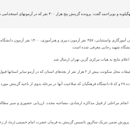
علام نتایج به هیات مرکزی گزین تهران ارسال شد.
شدند انجام و برای استانهای درخواست کننده ارسال شد.
فضلی تصریح کرد: بعد از اعلام نتایج هر سه آزمون، داوطلبان دارای کد ۱۹ آزمونهای ماده ۲۸ و کد ۵ دانشگاه فرهنگیان
رورش ضمن تبریک سالروز تاسیس گزینش به فرمان حضرت امام خمیمی (ره)، از زحمات