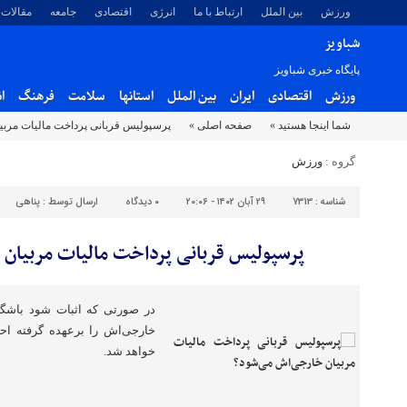
ورزش
بین الملل
ارتباط با ما
انرژی
اقتصادی
جامعه
مقالات
شباویز
پایگاه خبری شباویز
ورزش
اقتصادی
ایران
بین الملل
استانها
سلامت
فرهنگ
ا
شما اینجا هستید »
صفحه اصلی »
پرسپولیس قربانی پرداخت مالیات مرب
گروه :
ورزش
شناسه :
7313
۲۹ آبان ۱۴۰۲ - ۲۰:۰۶
۰
دیدگاه
ارسال توسط :
پناهی
پرسپولیس قربانی پرداخت مالیات مربیان
در صورتی که اثبات شود باشگا
خارجی‌اش را برعهده گرفته احتما
خواهد شد.