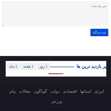
پر بازدید ترین ها
1 روز
1 هفته
1 ماه
انرژی
استانها
اقتصادی
دولت
گوناگون
مقالات
پیام
ورزش