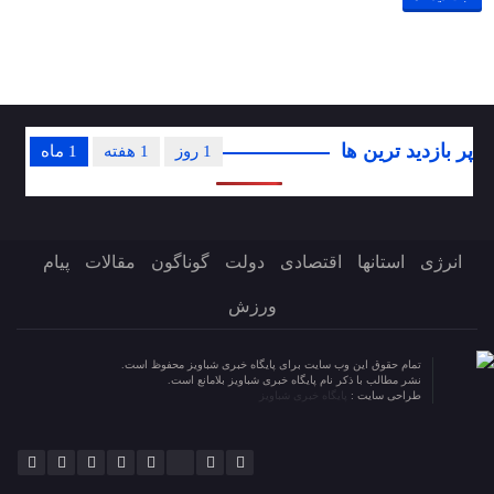
پر بازدید ترین ها
1 روز
1 هفته
1 ماه
انرژی
استانها
اقتصادی
دولت
گوناگون
مقالات
پیام
ورزش
تمام حقوق این وب سایت برای پایگاه خبری شباویز محفوظ است.
نشر مطالب با ذکر نام پایگاه خبری شباویز بلامانع است.
طراحی سایت :
پایگاه خبری شباویز