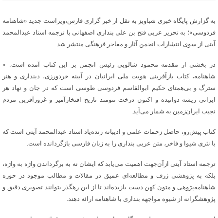
به گزارش پایگاه خبری شباویز به نقل از خبر گزاری فارس،ویراست جدید «شاهنامه
فردوسی»؛ به تحریر عربی فتح بن علی بنداری اصفهانی با ترجمه استاد عبدالمحمد
آیتی از سوی انتشارات انجمن آثار و مفاخر فرهنگی منتشر شد.
در بخشی از مقدمه محمود شالویی رئیس انجمن بر این کتاب آمده است: «
شاهنامه، کتاب بازآفرینی هویت ملی ایرانیان در آیینه خردورزی، دینداری و هنر
سترگ و بی‌همتای حکیم ابوالقاسم فردوسی طوسی است که در جان و نهاد هر
ایرانی ریشه دوانیده و اکنون درخت تنومند تاریخ افتخارآمیز و غرورآفرین مردم
نجیب ایران‌زمین به شمار می‌آید.
کتاب پیش‌رو، حاصل زحمات علمی و ادیبانه زنده‌یاد استاد عبدالمحمد آیتی است که
با نثری شیوا و فاخر، متن عربی بنداری را به زبان فارسی بازگردانده است.
ترجمه استاد آیتی ازآن‌جهت اهمیت می‌یابد که ایشان نه به برگرداندن واژه به واژه،
بلکه به پژوهشی ژرف و مطالعه‌ای عمیق در مقالات و مطالب موجود در حوزه
شاهنامه‌پژوهی و متون کهن دست یازیده‌اند تا از این رهگذر بتوانند تصویری دقیق و
پژوهشگرانه از شیوه مواجهه بنداری با شاهنامه ارائه دهند.