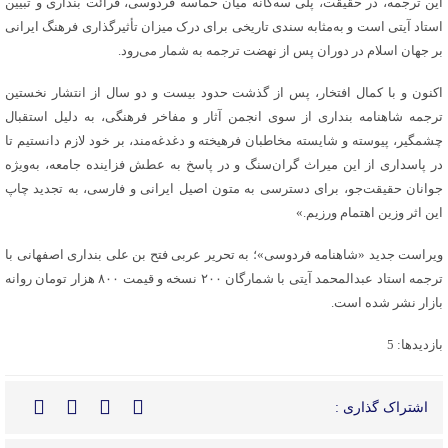
این ترجمه، در حقیقت، پلی سه‌گانه میان حماسه فردوسی، قرائت بنداری و تبیین
استاد آیتی است و به‌مثابه سندی تاریخی برای درک میزان تأثیرگذاری فرهنگ ایرانی
بر جهان اسلام در دوران پس از نهضت ترجمه به شمار می‌رود.
اکنون و با کمال افتخار، پس از گذشت حدود بیست و دو سال از انتشار نخستین
ترجمه شاهنامه بنداری از سوی انجمن آثار و مفاخر فرهنگی، به دلیل استقبال
چشمگیر، پیوسته و شایسته مخاطبان فرهیخته و دغدغه‌مند، بر خود لازم دانستیم تا
در پاسداری از این میراث گران‌سنگ و در پاسخ به عطش فزاینده جامعه، به‌ویژه
جوانان حقیقت‌جو، برای دسترسی به متون اصیل ایرانی و فارسی، به تجدید چاپ
این اثر وزین اهتمام ورزیم.»
ویراست جدید «شاهنامه فردوسی»؛ به تحریر عربی فتح بن علی بنداری اصفهانی با
ترجمه استاد عبدالمحمد آیتی با شمارگان ۲۰۰ نسخه و قیمت ۸۰۰ هزار تومان روانه
بازار نشر شده است.
بازدیدها: 5
اشتراک گذاری :