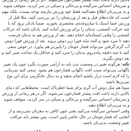
و تمرینتان احساس سرگیجه و بی‌حالی و سبکی در سر کردید، متوقف شوید
و به مربی‌تان اطلاع دهیدالبته فقط خود ورزش نیازمند توجه نیست، بلکه مهم
است که عادت‌های قبل و بعد از ورزشتان را نیز بررسی کنید، مثلا قبل از
ورزش حتما اسنک یا میان‌وعده‌ی مختصری بخورید. ضمنا یادتان نرود که با
چند حرکت کششی، بدنتان را برای ورزش آماده کنید. یادتان باشد که حرکات
کششی را وقتی ایستاده‌اید انجام دهید. بعد از ورزش هم به بدنتان فرصت
دهید تا سرد شود و البته نباید فورا زیر دوش بروید. بعد از ورزش فورا دوش
آب گرم گرفتن می‌تواند فشار خونتان را پایین‌تر هم بیاورد. در عوض سعی
کنید با چند دقیقه پیاده‌روی بدنتان را سرد کنید و حداقل یک ساعت صبر کنید و
بعد دوش بگیرید.
نکته:
هرگونه تغییر در وضعیت بدن باید به آرامی صورت بگیرد چون یک تغییر
ناگهانی می‌تواند سبب افت ناگهانی فشارخون هم بشود. سعی کنید تمریناتی
را که لازم است دراز بکشید انجام ندهید و به دنبال جایگزینی برای این نوع
تمرین‌ها باشید.
سونا هم مثل دوش آب گرم برای شما خطرناک است. محیط‌هایی که دمای
بالایی دارند باعث افت بیشتر فشارخون می‌شوند. اگر در هر زمانی از ورزش
و تمرینتان احساس سرگیجه و بی‌حالی و سبکی در سر کردید، متوقف شوید
و به مربی‌تان اطلاع دهید.
وقتی احساس سرگیجه می‌کنید یعنی خون کافی به مغزتان نمی‌رسد و از
آنجایی که فشارخونتان در حال حاضر پایین است، پس بیشتر باید مراقب
تغییر وضعیت بدنی‌تان باشید.