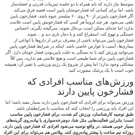
متوسط نیاز دارند که باید همراه با دو جلسه تمرینات قدرتی و عضله‌ساز
باشد. اما برای کسانی که فشارخونشان پایین است قضیه فرق می‌کند.
اگر فشارخون پایین‌تر از ۹۰ روی ۶۰ میلیمتر جیوه باشد، فشارخون پایین
تلقی می‌شود. هر چند لزوماً هر کسی که فشارخونش پایین است علامت
ندارد؛ اما عده‌ای ممکن است بی‌حال شوند، سرگیجه بگیرند، احساس
خستگی و تهوع کند، استفراغ کنند و یا دچار تاری دید و… شوند.
فشارخون پایین می‌تواند ناشی از مصرف برخی از داروها یا انواعی از
بیماری‌ها، آسیب یا عوارض خاصی باشد. اینکه در شرایط فشارخون پایین
می‌توانید ورزش کنید یا نه بستگی به علت پایین‌بودن فشار خونتان دارد. اگر
فشارخون پایین برای شما طبیعی است و هیچ علامتی هم ندارید، پس کلاً
مشکلی وجود ندارد؛ اما پیش از شروع یک رژیم ورزشی یا تغییر آن، همیشه
خوب است با یک پزشک مشورت کنید.
ورزش‌های مناسب افرادی که
فشارخون پایین دارند
ورزش می‌تواند برای افرادی که فشارخون پایین دارند بسیار مفید باشد؛ اما
این افراد باید ورزشی را انتخاب کنند که متناسب با شرایطشان باشد.
طبق توصیه کارشناسان، ورزش کم شدت، برای فشارخون پایین مناسب
است؛ بنابراین فعالیت‌هایی مثل شنا، دوچرخه‌سواری یا پیاده‌روی گزینه‌های
بسیار خوبی هستند. در واقع توصیه می‌شود افرادی که فشارخون پایین دارند،
روزانه نیم ساعت یا بیشتر پیاده‌روی کنند. پیلاتس هم می‌تواند برای این افراد