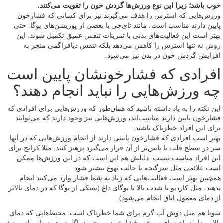
خوب باشد؛ زیرا این نوع ورزش‌ها گردش خون را تقویت می‌کنند.
ورزش‌هایی که استرس را هدف می‌گیرند نیز برای کسانی که فشارخون
پایین دارند مناسب است، مانند تای‌چی یا بعضی از پوزیشن‌های یوگا. حتی
بهتر است این فعالیت‌های بدنی با تمرینات تنفس عمیق تکمیل شوند. این
روش نه تنها استرس را کاهش می‌دهد بلکه تنفس دیافراگمی منجر به
افزایش گردش خون در بدن نیز می‌شود.
افرادی که فشارخونشان پایین است
چه ورزش‌هایی را نباید انجام دهند؟
این نکته را به یاد داشته باشید که همان‌طور که ورزش‌هایی برای افرادی که
فشارخون پایین دارند مناسب‌اند، ورزش‌هایی نیز وجود دارند که می‌توانند
برای این افراد خطرناک باشند.
بهتر است افرادی که فشارخون پایینی دارند از انجام ورزش‌هایی که در آنها
سر در سطح قلب یا پایین‌تر از آن قرار می‌گیرد پرهیز کنند. مثلا کرانچ برای
این افراد مناسب نیست. دلیلش هم این است که در این ورزش‌ها ممکن
است علائمی مثل سرگیجه یا حالت تهوع بیشتر شود.
همچنین بهتر است فعالیت‌هایی که زیاد به شما فشار وارد می‌کنند انجام
ندهید، مثل کاردیو با شدت بالا یا یوگای داغ (سبکی از یوگا که در دمای بالاتر
از دمای معمول اتاق انجام می‌شود).
سونا هم مثل دوش آب گرم برای شما خطرناک است. محیط‌هایی که دمای
بالایی دارند باعث افت بیشتر فشارخون می‌شوند. اگر در هر زمانی از ورزش