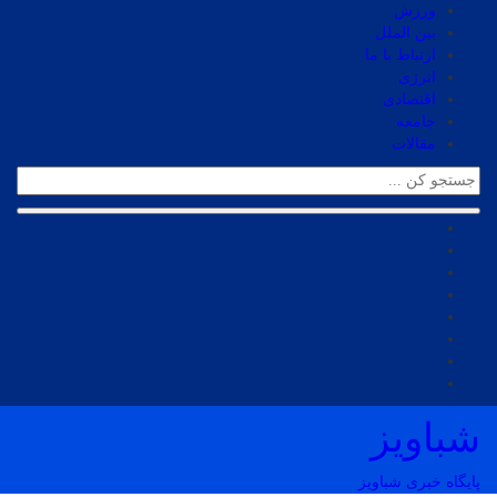
ورزش
بین الملل
ارتباط با ما
انرژی
اقتصادی
جامعه
مقالات
شباویز
پایگاه خبری شباویز