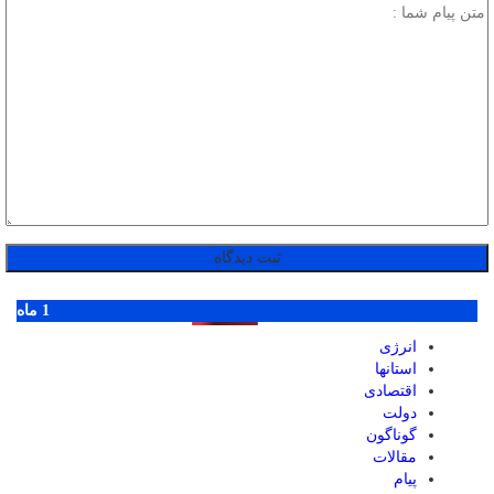
پر بازدید ترین ها
1 روز
1 هفته
1 ماه
انرژی
استانها
اقتصادی
دولت
گوناگون
مقالات
پیام