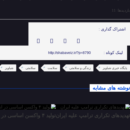
بازدیدها: 11
اشتراک گذاری :
لینک کوتاه :
http://shabaveiz.ir/?p=8790
پایگاه خبری شباویز
زندگی و سلامتی
سلامت
سلامتی
شباویز
نوشته های مشابه
تهدیدهای تکراری ترامپ علیه ایران
تولید ۴ واکسن اساسی در انستیتو پاستور در روزهای پس از جنگ