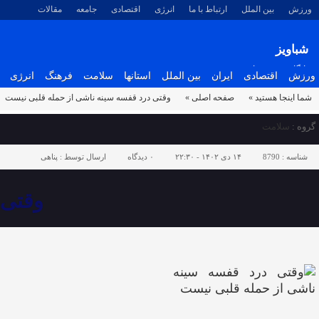
ورزش
بین الملل
ارتباط با ما
انرژی
اقتصادی
جامعه
مقالات
شباویز
پایگاه خبری شباویز
ورزش
اقتصادی
ایران
بین الملل
استانها
سلامت
فرهنگ
انرژی
شما اینجا هستید »
صفحه اصلی »
وقتی درد قفسه سینه ناشی از حمله قلبی نیست
گروه :
سلامت
شناسه :
8790
۱۴ دی ۱۴۰۲ - ۲۲:۳۰
۰
دیدگاه
ارسال توسط :
پناهی
وقتی 