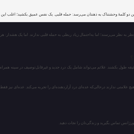
این دو کلمهٔ وحشتناک به ذهنتان می‌رسد: حمله قلبی. یک نفس عمیق بکشید؛ اغلب این 
به نظر می‌رسند؛ اما به‌احتمال زیاد ربطی به حمله قلبی ندارند. اما یک هشدار: هرگز
؟
ی از انواع دردهای سینه باید شما را روانهٔ اورژانس کنند، خصوصاً اگر بیشتر از ۵ دقیقه طول بکشند. علائم می‌تواند شامل 
چ علامتی ندارند درحالی‌که عده‌ای درد آزاردهنده‌ای را تجربه می‌کند. عده‌ای نیز فقط
اورژانس تماس بگیرید و زندگی‌تان را نجات دهید.