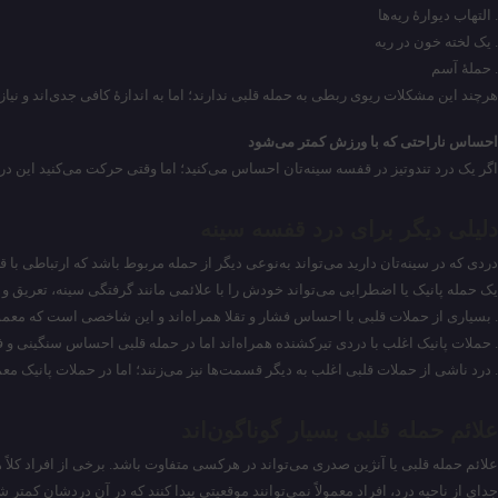
. التهاب دیوارهٔ ریه‌ها
. یک لخته خون در ریه
. حملهٔ آسم
هرچند این مشکلات ریوی ربطی به حمله قلبی ندارند؛ اما به اندازهٔ کافی جدی‌اند و نیا
احساس ناراحتی که با ورزش کمتر می‌شود
اگر یک درد تندوتیز در قفسه سینه‌تان احساس می‌کنید؛ اما وقتی حرکت می‌کنید این د
دلیلی دیگر برای درد قفسه سینه
دردی که در سینه‌تان دارید می‌تواند به‌نوعی دیگر از حمله مربوط باشد که ارتباطی با ق
یک حمله پانیک یا اضطرابی می‌تواند خودش را با علائمی مانند گرفتگی سینه، تعریق و
. بسیاری از حملات قلبی با احساس فشار و تقلا همراه‌اند و این شاخصی است که معمولا
. حملات پانیک اغلب با دردی تیرکشنده همراه‌اند اما در حمله قلبی احساس سنگینی و 
. درد ناشی از حملات قلبی اغلب به دیگر قسمت‌ها نیز می‌زنند؛ اما در حملات پانیک معمول
علائم حمله قلبی بسیار گوناگون‌اند
علائم حمله قلبی یا آنژین صدری می‌تواند در هرکسی متفاوت باشد. برخی از افراد کلاً هی
جدای از ناحیه درد، افراد معمولاً نمی‌توانند موقعیتی پیدا کنند که در آن دردشان کمت