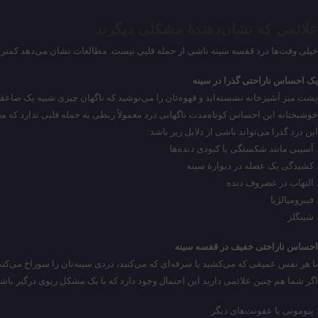
علائمی که نشان‌دهندهٔ مشکلی دیگرند
خیلی وقت‌ها درد قفسه سینه ناشی از حمله قلبی نیست. مطالعات نشان می‌دهد کمتر از ۶ درصد از افرادی که به‌خاطر درد سینه به اورژانس مراجعه می‌کنند، مشکلشان خطرناک نیست. نمونه‌هایی از درد قفسه سینه که به حمله قلبی منتهی ن
یک احساس ناراحتی گذرا در سینه
پشت میز آشپزخانه نشسته‌اید و قهوه‌تان را می‌نوشید که ناگهان چیزی شبیه یک صاعقه 
خوشبختانه این احساس کوتاه‌مدت ناگهانی درد معمولاً ربطی به حمله قلبی ندارد که معمو
این درد گذرا می‌تواند ناشی از دلایل زیر باشد:
. آسیبی مانند شکستگی یا کبودی دنده‌ها
. کشیدگی یک عضله در دیوارهٔ سینه
. التهاب در غضروف دنده
. فیبرومیالژیا
. شینگلز
احساس ناراحتی خفیف در قفسه سینه
با هر نفس عمیقی که می‌کشید یا سرفه‌ای که می‌کنید، دردی سینه‌تان را سوراخ می‌ک
اگر شما هم چنین علائمی دارید این احتمال وجود دارد که با یک مشکل ریوی درگیر باش
. پنومونی یا عفونت‌های دیگر