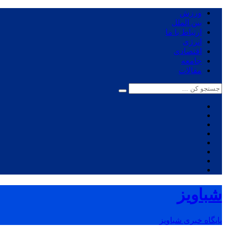
ورزش
بین الملل
ارتباط با ما
انرژی
اقتصادی
جامعه
مقالات
شباویز
پایگاه خبری شباویز