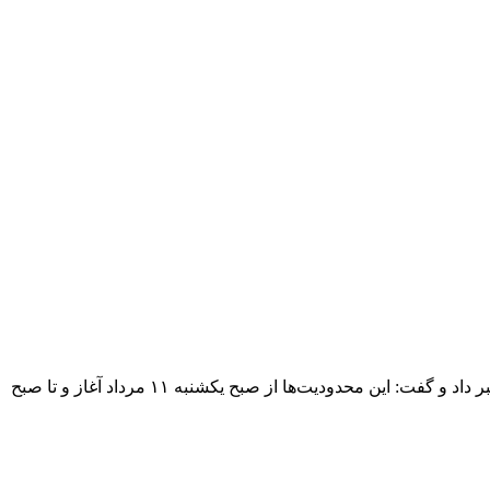
رئیس پلیس راه ایلام از اعمال محدودیت تردد خودروهای سنگین در محورهای منتهی به مرز مهران همزمان با افزایش ورود زائران اربعین خبر داد و گفت: این محدودیت‌ها از صبح یکشنبه ۱۱ مرداد آغاز و تا صبح