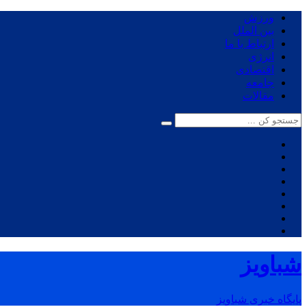
ورزش
بین الملل
ارتباط با ما
انرژی
اقتصادی
جامعه
مقالات
شباویز
پایگاه خبری شباویز