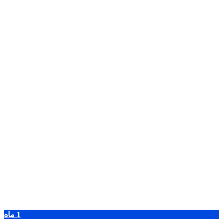
1 روز
1 هفته
1 ماه