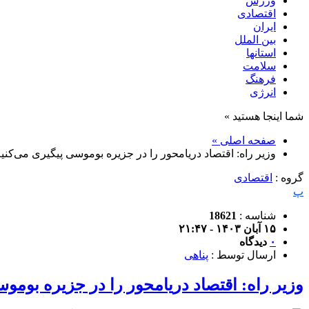
ورزش
اقتصادی
ایران
بین الملل
استانها
سلامت
فرهنگ
انرژی
شما اینجا هستید »
صفحه اصلی »
وزیر راه: اقتصاد دریامحور را در جزیره بوموسی پیگیری می‌کنی
گروه :
اقتصادی
پ
شناسه :
18621
۱۵ آبان ۱۴۰۳ - ۲۱:۴۷
۰
دیدگاه
ارسال توسط :
پناهی
وزیر راه: اقتصاد دریامحور را در جزیره بومو