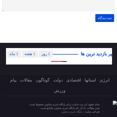
پر بازدید ترین ها
1 روز
1 هفته
1 ماه
انرژی
استانها
اقتصادی
دولت
گوناگون
مقالات
پیام
ورزش
تمام حقوق این وب سایت برای پایگاه خبری شباویز محفوظ است.
نشر مطالب با ذکر نام پایگاه خبری شباویز بلامانع است.
طراحی سایت :
پایگاه خبری شباویز