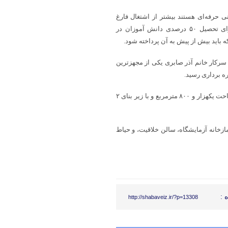
ی حرفه‌ای هستند بیشتر از اشتغال فارغ
التحصیلان دانشگاه است، گفت: در سال تحصیلی آینده، برنامه ریزی برای تحصیل ۵۰ درصدی دانش آموزان در
ه باید بیش از پیش به آن پرداخته شود.
سرکار خانم آذر صابری یکی از مجهزترین
این آموزشگاه خیرساز با اعتباری بیش بر ۳۴۰ میلیارد ریال در زمینی به مساحت یکهزار و ۸۰۰ مترمربع و با زیر بنای ۲
تدایی دارای ۱۶ کلاس درس، ۴ اتاق اداری، نمازخانه آزمایشگاه، سالن خلاقیت، و حیاط
 :
http://shabaveiz.ir/?p=13308