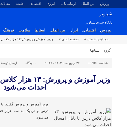
ورزش
بین الملل
ارتباط با ما
انرژی
اقتصادی
جامعه
مقالات
شباویز
پایگاه خبری شباویز
ورزش
اقتصادی
ایران
بین الملل
استانها
سلامت
فرهنگ
شما اینجا هستید »
صفحه اصلی »
وزیر آموزش و پرورش: ۱۳ هزار کلاس درس تا پایان امسال احداث می‌شود
گروه :
استانها
شناسه :
13308
۲۷ اردیبهشت ۱۴۰۳ - ۲۱:۴۸
۰
دیدگاه
ارسال توسط 
وزیر آموزش و پرورش:
احداث می‌شود
درس و نزدیک به سه هزار فض
می‌شود.