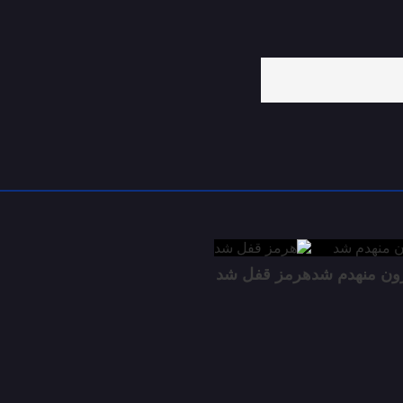
زون منهدم شد
هرمز قفل شد