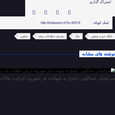
اشتراک گذاری :
لینک کوتاه :
http://shabaveiz.ir/?p=30578
پایگاه خبری شباویز
جنگ
سازمان اطلاعات سپاه
شباویز
نوشته های مشابه
سرلشکر عبداللهی: پاسخ به شهادت هر شهروند ایرانی، هلاک