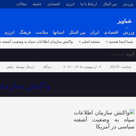
ورزش
بین الملل
ارتباط با ما
انرژی
اقتصادی
جامعه
مقالات
شباویز
پایگاه خبری شباویز
ورزش
اقتصادی
ایران
بین الملل
استانها
سلامت
فرهنگ
انرژی
شما اینجا هستید »
صفحه اصلی »
واکنش سازمان اطلاعات سپاه به وضعیت آشفته س
گروه :
سیاسی
شناسه :
30578
۰۳ اردیبهشت ۱۴۰۵ - ۲۰:۲۱
۰
دیدگاه
ارسال توسط :
پناهی
واکنش سازمان