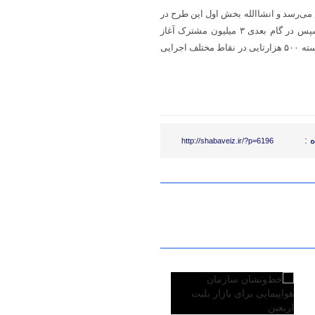
می‌رسد و انشاالله بخش اول این طرح در
خرداد سال آینده برای هوشمندسازی ۵۰ هزار کنتور به صورت پایلوت و سپس در گام بعدی ۳ میلیون مشترک آغاز
خواهد شد. کار بدین صورت تعریف شده است که این ۳ میلیون کنتور در ۶ بسته ۵۰۰ هزارتایی در نقاط مختلف اجرایی
 :
http://shabaveiz.ir/?p=6196