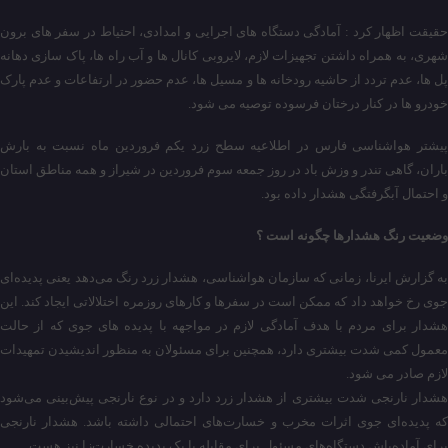
حقیقت اظهار کرد : آمادگی دستگاه های اجرایی و امدادی، احتیاط در سفر های برون
شهری، به همراه داشتن تجهیزات لازم، لایروبی کانال ها و آب راه ها، پاک سازی دهانه
پل ها، عدم تردد از حاشیه رودخانه ها و مسیل ها، عدم حضور در ارتفاعات و عدم پارک
خودرو ها در کنار درختان فرسوده توصیه می شود.
پیشتر هواشناسی فارس در اطلاعیه سطح زرد یکم فروردین ماه نسبت به بارش
باران، گاهی تندر و وزش باد در روز جمعه سوم فروردین در شیراز و همه مناطق استان
و احتمال آبگرفتگی هشدار داده بود.
وضعیت رنگ هشدارها چگونه است ؟
به گزارش ایرنا، زمانی که سازمان هواشناسی، هشدار زرد رنگ می‌دهد یعنی پدیده‌ای
جوی رخ خواهد داد که ممکن است در سفرها و کارهای روزمره اختلالاتی ایجاد کند. این
هشدار برای مردم با هدف آمادگی لازم در مواجهه با پدیده های جوی که از حالت
معمول کمی شدت بیشتری دارد، همچنین برای مسئولان به منظور اندیشیدن تمهیدات
لازم صادر می شود.
هشدار نارنجی شدت بیشتری از هشدار زرد دارد و در نوع نارنجی پیش‌بینی می‌شود
که پدیده‌ای جوی اثرات مخرب و خسارت‌های احتمالی داشته باشد. هشدار نارنجی
برای آماده‌باش دستگاه‌های مسئول برای مقابله با یک پدیده خسارت‌زا نیز هست.