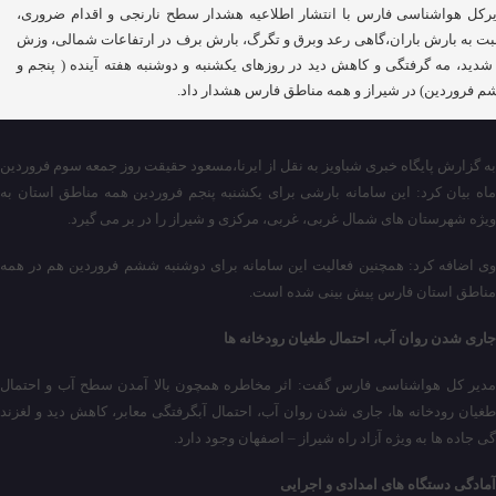
رکل هواشناسی فارس با انتشار اطلاعیه هشدار سطح نارنجی و اقدام ضروری،
ت به بارش باران،گاهی رعد وبرق و تگرگ، بارش برف در ارتفاعات شمالی، وزش
 شدید، مه گرفتگی و کاهش دید در روزهای یکشنبه و دوشنبه هفته آینده ( پنجم و
 فروردین) در شیراز و همه مناطق فارس هشدار داد.
به گزارش پایگاه خبری شباویز به نقل از ایرنا،مسعود حقیقت روز جمعه سوم فروردین
ماه بیان کرد: این سامانه بارشی برای یکشنبه پنجم فروردین همه مناطق استان به
ویژه شهرستان های شمال غربی، غربی، مرکزی و شیراز را در بر می گیرد.
وی اضافه کرد: همچنین فعالیت این سامانه برای دوشنبه ششم فروردین هم در همه
مناطق استان فارس پیش بینی شده است.
جاری شدن روان آب، احتمال طغیان رودخانه‌ ها
مدیر کل هواشناسی فارس گفت: اثر مخاطره همچون بالا آمدن سطح آب و احتمال
طغیان رودخانه ها، جاری شدن روان آب، احتمال آبگرفتگی معابر، کاهش دید و لغزند
گی جاده ها به ویژه آزاد راه شیراز – اصفهان وجود دارد.
آمادگی دستگاه های امدادی و اجرایی