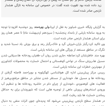
سامانه بارشی حاکم بر جو استان که پیش از این درباره آن اطلاع رسانی و هشدار
زرد داده شده بود تقویت شده گفت: در خصوص این سامانه به تازگی هشدار
نارنجی صادر شده است.
به گزارش پایگاه خبری شباویز به نقل از ایرنا،
ولی بهره‌مند
روز دوشنبه افزود:با توجه
به ورود سامانه بارشی از بامداد پنجشنبه ( سیزدهم اردیبهشت ماه) تا عصر همان روز
برای استان هشدار نارنجی صادر شده است.
وی تاکید کرد:رگبار باران،خیزش گرد و خاک،رگبار رعد و برق ،وزش باد نسبتا شدید و
تگرگ در مناطق مستعد از ویژگی های این سامانه بارشی است.
بهره مند خاطرنشان کرد:صاعقه ،جاری شدن روان آب طغیان رودخانه ها،سیلابی شدن
مسیل ها،ریزش سنگ در نواحی کوهستانی و احتمال خسارت به محصولات کشاورزی
از مهم‌ترین خطرات این سامانه بارشی است.
رییس مرکز پیش‌بینی اداره کل هواشناسی کهگیلویه و بویراحمد فاصله گرفتن از
رودخانه ها و مسیل ها، خودداری از مستقر شدن عشایر در مناطق مرتفع،پرهیز از
فعالیت های کوهنوردی ،خودداری از چرای دام در حاشیه رودخانه ها و تنظیم آب
ورودی استخرهای پرورش ماهی از توصیه هایی است که شهروندان برای به حداقل
رساندن خسارت ها باید رعایت کنند.
در هشدار سطح نارنجی پیش‌بینی می‌شود که پدیده‌ای جوی اثرات منفی به دنبال