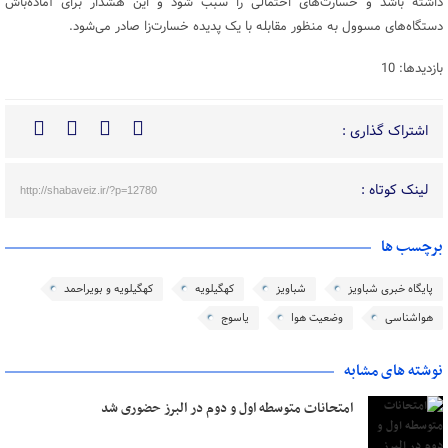
داشته باشد و خسارت‌های احتمالی را سبب شود و این هشدار برای آماده‌باش
دستگاه‌های مسوول به منظور مقابله با یک پدیده خسارت‌زا صادر می‌شود.
بازدیدها: 10
اشتراک گذاری :
لینک کوتاه :
http://shabaveiz.ir/?p=12780
برچسب ها
پایگاه خبری شباویز
شباویز
کهگیلویه
کهگیلویه و بویراحمد
هواشناسی
وضعیت هوا
یاسوج
نوشته های مشابه
امتحانات متوسطه اول و دوم در البرز حضوری شد