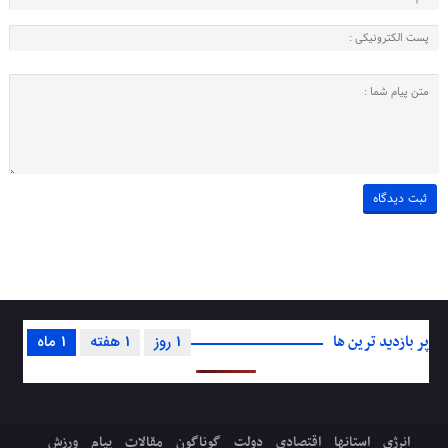
پر بازدید ترین ها
1 روز
1 هفته
1 ماه
انرژی
استانها
اقتصادی
دولت
گوناگون
مقالات
پیام
ورزش