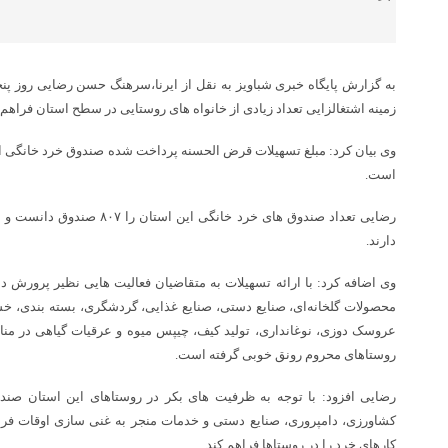
به گزارش پایگاه خبری شباویز به نقل از ایرنا،سرهنگ حسن رضایی روز پنج
زمینه اشتغالزایی تعداد زیادی از خانواه های روستایی در سطح استان فراه
است.
دارند.
وی اضافه کرد: با ارائه تسهیلات به متقاضیان فعالیت هایی نظیر پرورش 
محصولات گلخانه‌ای، صنایع دستی، صنایع غذایی، گردشگری، بسته بندی، خشک
عروسک دوزی، نوغانداری، تولید کیف، چیپس میوه و عرقیات گیاهی در م
روستاهای محروم رونق خوبی گرفته است.
رضایی افزود: با توجه به ظرفیت های بکر در روستاهای این استان صن
کشاورزی، دامپروری، صنایع دستی و خدمات منجر به غنی سازی اوقات فرا
کارهای خرد را در روستاها فراهم کند.