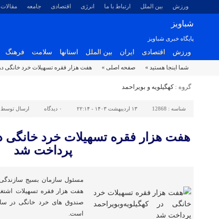
ورزش
بین الملل
ارتباط با ما
انرژی
اقتصادی
جامعه
مقالات
شباویز
پایگاه خبری شباویز
ورزش
اقتصادی
ایران
بین الملل
استانها
سلامت
فرهنگ
شما اینجا هستید »
صفحه اصلی »
هفت هزار فقره تسهیلات خرد خانگی در 
گروه :
کهگیلویه و بویراحمد
شناسه :
12868
۱۳ اردیبهشت ۱۴۰۳ - ۲۲:۱۴
۰
دیدگاه
ارسال توسط 
هفت هزار فقره تسهیلات خرد خانگی در 
پرداخت شد
مسئول سازمان بسیج سازندگی س
هفت هزار فقره تسهیلات اشتغا
صندوق های خرد خانگی در سا
است.