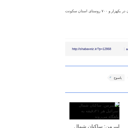
کهگیلویه و بویراحمد ۷۲۶ هزار نفر جمعیت دارد که بیش از ۳۰۰ هزار نفر آن در یکهزار و ۷۰۰ روستای استان سکونت
 :
http://shabaveiz.ir/?p=12868
یاسوج
لیبرمن: ساکنان شمال