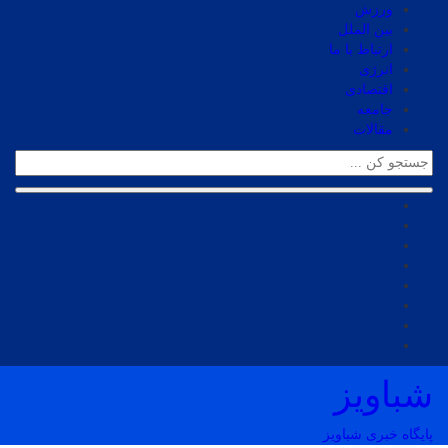
ورزش
بین الملل
ارتباط با ما
انرژی
اقتصادی
جامعه
مقالات
شباویز
پایگاه خبری شباویز