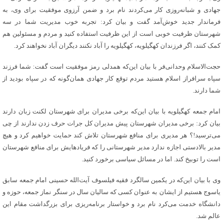
جهادی و شبانه‌روزی کار می‌کردند نام برد و ضمن آرزوی موفقیت برای وی، به
فرماندار جدید خوش‌آمد گفت و بیان کرد: تجربه خوب مدیریت شما در سه
شهرستان ظرفیت خوبی است از این ظرفیت استفاده کنید و مردم و مسئولین هم
کمک کنند، اگر فرزندان کهگیلویه، کهگیلویه را آباد نکنند دیگران آباد نخواهند کرد.
حجت‌الاسلام وحدانی‌فر با بیان این‌که همدلی رمز موفقیت است گفت: شما فرزند
سپاه سرافراز اسلام هستید مردم توقع کار جهادی همان‌گونه که در سپاه بودید از
شما دارند.
امام جمعه کهگیلویه با بیان این‌که برخی مدیران برای شهرستان لکنت زبان دارند
بیان کرد: برخی مدیران شهرستان پیش مدیران کل جرات حرف زدن ندارند از چی
می‌ترسید!؟ هر مدیری برای منافع شهرستان تلاش کند حمایت خواهیم کرد و هیچ
مدیر بالادستی اجازه ندارد مدیر شهرستانی را که فریادهایش برای منافع شهرستان
است را توبیخ کند. اما در مسائل سیاسی برخورد کنید.
وی با بیان این‌که در یکمین سالگرد فقیه فیلسوف آیت‌الله حسینی امام جمعه سابق
یاسوج هستیم از ایشان به عنوان کسی که سالیان سال در سنگر نماز جمعه، حوزه و
دانشگاه خدمت می‌کرد نام برد و خواستار برنامه‌ریزی برای بزرگداشت مقام این
عالم شد.