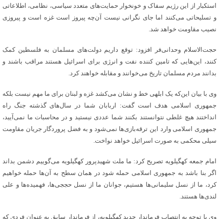
استکبار از این رژیم سفاک و خونخوار حمایت‌های متعدد سیاسی، نظامی، اطلاعاتی
و تسلیحاتی می‌کنند اما جای نگرانی نیست آن‌چه پیروز است غزه است و پیروزی
نصیب مقاومت خواهد شد.
حجت‌الاسلام وحدانی‌فر افزود: توقع داریم دولت‌های مسلمان به فلسطین کمک
کنند، این‌هایی که تامین کننده نفت و انرژی برای اسرائیل هستند مراقب باشند و
بدانند مردم مسلمان تاریخ می‌خوانند و مقابله خواهند کرد.
وی با بیان این‌که یک ابلهی خط و نشان می‌کشد غزه و لبنان برای ما مهم نیست بلکه
جمهوری اسلامی هدف است گفت: اربابان شما در سال‌های گذشته جنگ راه
انداختند هیچ غلطی نتوانستند بکنند شما عددی نیستید و در محاسبات ما نمی‌آیید،
جمهوری اسلامی وارد این ترقه‌بازی‌ها نمی‌شود و به فضل پروردگار جریان مقاومت
سیلی محکمی به صورت اسرائیل خواهد نواخت.
امام جمعه کهگیلویه تصریح کرد: ما ملت شهیدپرور کهگیلویه می‌گوییم دشمن بداند
اگر بنا باشد به جمهوری اسلامی حمله شود در همان سطح به آن‌ها حمله خواهیم
کرد، ما از نسل سلیمانی‌ها هستیم، جوانان ما از نسل حججی‌ها، فهمیده‌ها و علی
لندی‌ها هستند.
وی با توجه به انتصاب فرماندار جدید کهگیلویه، از فرماندار سابق به عنوان فردی که