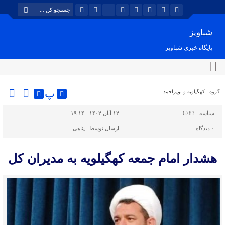
شباویز
پایگاه خبری شباویز
پ
گروه :
کهگیلویه و بویراحمد
شناسه :
6783
۱۲ آبان ۱۴۰۲ - ۱۹:۱۴
۰
دیدگاه
ارسال توسط :
پناهی
هشدار امام جمعه کهگیلویه به مدیران کل