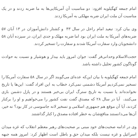
امام جمعه کهگیلویه افزود: دو مناسبت آن آمریکایی‌ها به ما ضربه زدند و در یک
مناسبت آن ملت ایران ضربه مهلکی به آمریکا زدند.
وی بیان کرد: تبعید امام راحل در سال ۴۳ و کشتار دانش‌آموزان در ۱۳ آبان ۵۷
ضربه‌های آمریکا به ملت ایران بود اما ضربه مهلک و جدی ایران، در سیزده آبان ۵۸
دانشجویان وارد سفارت آمریکا شدند و سفارت را تسخیر کردند.
حجت‌الاسلام وحدانی‌فر گفت: جوان امروز باید بیدار و هوشیار و نسبت به حوادث
گوناگون کشور تحلیل داشته باشد.
امام جمعه کهگیلویه با بیان این‌که عده‌ای می‌گویند اگر در سال ۵۸ سفارت آمریکا را
تسخیر نمی‌کردیم آمریکا دشمنی نمی‌کرد خطاب به این افراد گفت: این‌ها یا تاریخ
نخوانده‌اند یا نسبت به تاریخ سترگ ایران بی‌خبر هستند و در پازل دشمن بازی
می‌کنند، آیا در سال ۲۸ که مصدق گفت نفت کشور را می‌خواهیم و او را برکنار
کردند، آیا آن موقع هم جمهوری اسلامی و تسخیر لانه جاسوسی در کار بود؟ نه خیر،
آن‌ها می‌دانستند منافع‌شان به خطر افتاده مصدق را کنار گذاشتند.
وی در ادامه صحبت‌های خود مبنی بر صحبت‌های رهبر معظم انقلاب که غزه میدان
اسرائیل و غزه نیست بلکه میدان حق و باطل است اظهار کرد: امروز همه جبهه