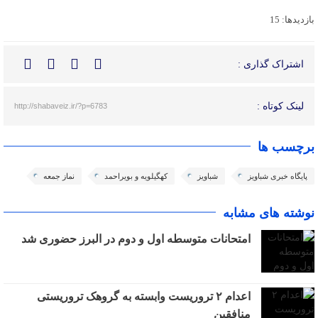
بازدیدها: 15
اشتراک گذاری :
لینک کوتاه :
http://shabaveiz.ir/?p=6783
برچسب ها
پایگاه خبری شباویز
شباویز
کهگیلویه و بویراحمد
نماز جمعه
نوشته های مشابه
امتحانات متوسطه اول و دوم در البرز حضوری شد
اعدام ۲ تروریست وابسته به گروهک تروریستی
منافقین