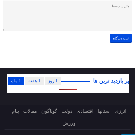
پر بازدید ترین ها
1 روز
1 هفته
1 ماه
انرژی
استانها
اقتصادی
دولت
گوناگون
مقالات
پیام
ورزش