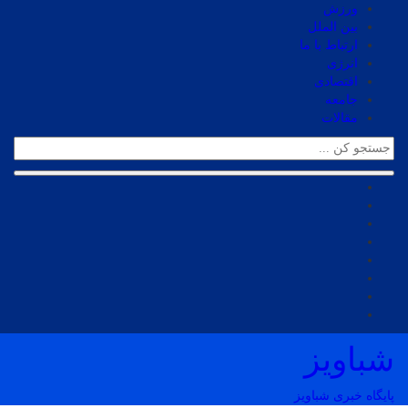
ورزش
بین الملل
ارتباط با ما
انرژی
اقتصادی
جامعه
مقالات
شباویز
پایگاه خبری شباویز