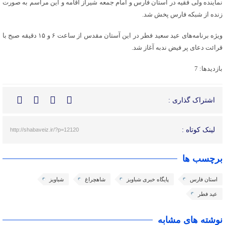
نماینده ولی فقیه در استان فارس و امام جمعه شیراز اقامه و این مراسم به صورت
زنده از شبکه فارس پخش شد.
ویژه برنامه‌های عید سعید فطر در این آستان مقدس از ساعت ۶ و ۱۵ دقیقه صبح با
قرائت دعای پر فیض ندبه آغاز شد.
بازدیدها: 7
اشتراک گذاری :
لینک کوتاه :
http://shabaveiz.ir/?p=12120
برچسب ها
استان فارس
پایگاه خبری شباویز
شاهچراغ
شباویز
عید فطر
نوشته های مشابه