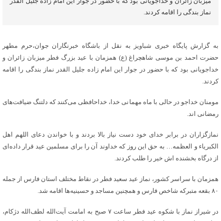
میزبان زائران و خداجویانی بود که با حضور در جوار این امام زاده جلیل القدر
نماز بندگی را اقامه کردند.
به گزارش پایگاه خبری شباویز به نقل از باشگاه خبرنگاران جوان،حرم مطهر
حضرت احمد بن موسی شاهچراغ (ع) همزمان با عید بزرگ فطر میزبان زائران و
خداجویانی بود که با حضور در جوار این امام زاده جلیل القدر نماز بندگی را اقامه
کردند.
مومنان خداجو در حالی با ماه مهمانی خدا، خداحافظی می‌کنند که دلتنگ ضیافت‌های
رمضانی اند.
نمازگزاران در برابر خدای خود دست نیاز بالا بردند و با خواندن دعای اللهم اهل
الکبریاء و العظمه… به حق این روز که خداوند آن را برای مسلمین عید قرار داده‌ای
از درگاه بخشنده اش خیر را طلب کردند.
همزمان با سراسر کشور، نماز عید سعید فطر در نقاط مختلف استان فارس از جمله
۸۰ بقعه متبرکه شاخص فارس و همچنین مساجد و حسینیه‌ها اقامه شد.
در شیراز نماز با شکوه عید فطر ساعت ۷ صبح به امامت آیت‌الله لطف‌الله دژکام،