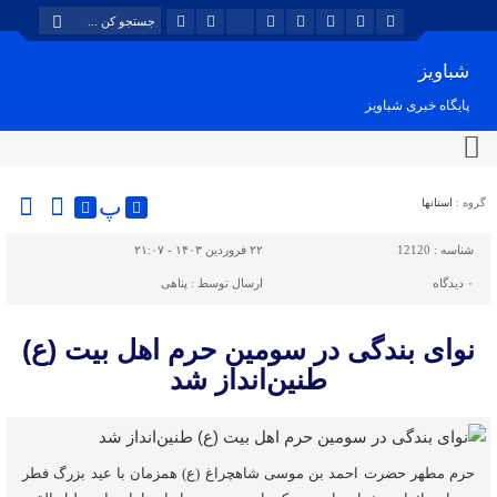
شباویز
پایگاه خبری شباویز
پ
گروه :
استانها
شناسه :
12120
۲۲ فروردین ۱۴۰۳ - ۲۱:۰۷
۰
دیدگاه
ارسال توسط :
پناهی
نوای بندگی در سومین حرم اهل بیت (ع)
طنین‌انداز شد
حرم مطهر حضرت احمد بن موسی شاهچراغ (ع) همزمان با عید بزرگ فطر