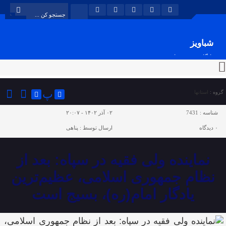
شباویز
پایگاه خبری شباویز
پ
گروه :
استانها
شناسه :
7431
۰۲ آذر ۱۴۰۲ - ۲۰:۰۷
۰
دیدگاه
ارسال توسط :
پناهی
نماینده ولی فقیه در سپاه: بعد از
نظام جمهوری اسلامی، عظیم‌ترین
یادگار امام(ره)، بسیج است