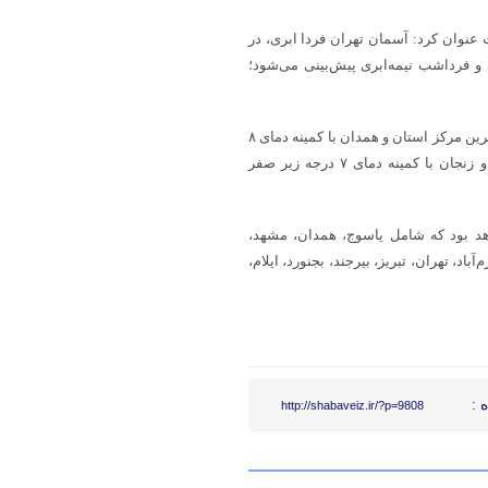
نوان کرد: آسمان تهران فردا ابری، در
فرداشب نیمه‌ابری پیش‌بینی می‌شود؛
ضیائیان افزود: روز آینده بندرعباس با بیشینه دمای ۲۴ درجه بالای صفر گرم‌ترین مرکز استان و همدان با کمینه دمای ۸
درجه زیر صفر، شهرکرد با کمینه دمای ۹ درجه زیر صفر همچنین ارومیه و زنجان با کمینه دمای ۷ درجه زیر صفر
درجه خواهد بود که شامل یاسوج، همدان، مشهد،
د، تهران، تبریز، بیرجند، بجنورد، ایلام،
 :
http://shabaveiz.ir/?p=9808