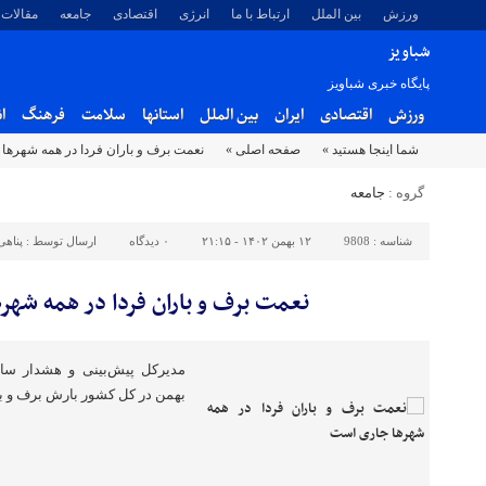
ورزش
بین الملل
ارتباط با ما
انرژی
اقتصادی
جامعه
مقالات
شباویز
پایگاه خبری شباویز
ورزش
اقتصادی
ایران
بین الملل
استانها
سلامت
فرهنگ
ا
شما اینجا هستید »
صفحه اصلی »
‌نعمت برف و باران فردا در همه شهرها
گروه :
جامعه
شناسه :
9808
۱۲ بهمن ۱۴۰۲ - ۲۱:۱۵
۰
دیدگاه
ارسال توسط :
پناهی
‌نعمت برف و باران فردا در همه شه
بهمن در کل کشور بارش برف و با