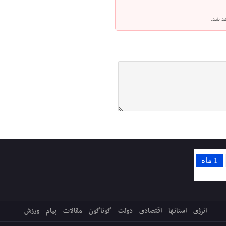
هد شد.
1 ماه
انرژی
استانها
اقتصادی
دولت
گوناگون
مقالات
پیام
ورزش