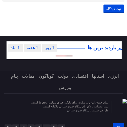
پر بازدید ترین ها
1 روز
1 هفته
1 ماه
انرژی
استانها
اقتصادی
دولت
گوناگون
مقالات
پیام
ورزش
تمام حقوق این وب سایت برای پایگاه خبری شباویز محفوظ است.
نشر مطالب با ذکر نام پایگاه خبری شباویز بلامانع است.
طراحی سایت :
پایگاه خبری شباویز