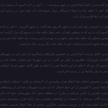
به گفته مدیر عامل آبفا فارس در شهر مرودشت ۱۰۰ لیتر بر ثانیه کمبود آب وجود دارد
که حفر ۲ حلقه چاه و ارتقاء ایستگاه پمپاژ تصفیه‌خانه آب کوه سبز در برنامه آتی
شرکت آبفا فارس قرار دارد.
وی در خصوص رفع تنش آبی در شهر کازرون هم گفت: در شهر کازرون ۸۰ لیتر بر ثانیه
کمبود آب داریم که به منظور رفع آن، حفر چهار حلقه چاه در دستورکار قرار گرفت؛ به
همین منظور یک حلقه چاه حفر، تجهیز و به بهره‌برداری رسیده، یک حلقه چاه حفر و در
مرحله تجهیز است و عملیات حفر ۲ حلقه چاه دیگر نیز در حال اجراست.
مدیر عامل شرکت آبفا فارس در خصوص طرح‌های پیشگیری از تنش آبی در شهرهای
گله‌دار، فیروزآباد، قطرویه و کوار نیز گفت: در این شهرها حفر هشت حلقه چاه در
دستور کار بود که ۶ حلقه از این چاه‌ها حفر و ۲ حلقه به طور کامل تجهیز شده؛ عملیات
حفر ما بقی چاه‌ها نیز در دست اجراست.
وی در خصوص اصلاح خط انتقال هزار میلیمتری آب لارستان نیز گفت: عملیات اصلاح و
ارتقاء ایمنی ۲ کیلومتر از این خط انتقال که آب شرب شهرها و تعدادی از روستاهای
جنوب فارس را تأمین می‌کند و مکررا در منطقه سیف آباد شهرستان خنج که دچار
پدیده گالی می‌شد، با استفاده از لوله‌های مقاوم و ضد زلزله هزار میلیمتری چدن
داکتیل انجام شده که در فرصت مناسب جایگزین بخشی از خط انتقال قدیمی خواهد