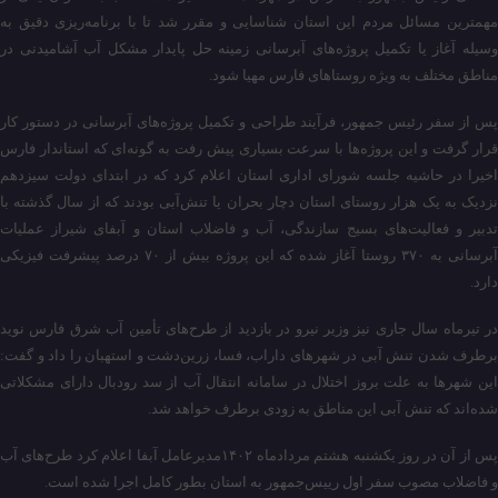
مهمترین مسائل مردم این استان شناسایی و مقرر شد تا با برنامه‌ریزی دقیق به
وسیله آغاز یا تکمیل پروژه‌های آبرسانی زمینه حل پایدار مشکل آب آشامیدنی در
مناطق مختلف به ویژه روستاهای فارس مهیا شود.
پس از سفر رئیس جمهور، فرآیند طراحی و تکمیل پروژه‌های آبرسانی در دستور کار
قرار گرفت و این پروژه‌ها با سرعت بسیاری پیش رفت به گونه‌ای که استاندار فارس
اخیرا در حاشیه جلسه شورای اداری استان اعلام کرد که در ابتدای دولت سیزدهم
نزدیک به یک هزار روستای استان دچار بحران یا تنش‌آبی بودند که از سال گذشته با
تدبیر و فعالیت‌های بسیج سازندگی، آب و فاضلاب استان و آبفای شیراز عملیات
آبرسانی به ۳۷۰ روستا آغاز شده که این پروژه‌ بیش از ۷۰ درصد پیشرفت فیزیکی
دارد.
در تیرماه سال جاری نیز وزیر نیرو در بازدید از طرح‌های تأمین آب شرق فارس نوید
برطرف شدن تنش آبی در شهرهای داراب، فسا، زرین‌دشت و استهبان را داد و گفت:
این شهرها به علت بروز اختلال در سامانه انتقال آب از سد رودبال دارای مشکلاتی
شده‌اند که تنش آبی این مناطق به زودی برطرف خواهد شد.
پس از آن در روز یکشنبه هشتم مردادماه ۱۴۰۲مدیرعامل آبفا اعلام کرد طرح‌های آب
و فاضلاب مصوب سفر اول رییس‌جمهور به استان بطور کامل اجرا شده است.