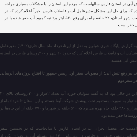
 آبی در استان فارس سالهاست که مردم این استان را با مشکلات بسیاری مواجه
ه که برای حل این مشکل مدیرعامل آب و فاضلاب فارس اخیراً اعلام کرده که در
هشت شهر استان، ۲۲ حلقه چاه برای رفع ۵۳۰ لیتر برثانیه کمبود آب حفر شده یا در
 حفر است.
به گزارش پایگاه خبری شباویز به نقل از ایرنا،خرداد ماه سال جاری(۱۴۰۲) مدیرعامل
شرکت آب و فاضلاب فارس اعلام کرد که حدود ۲۰ شهر و ۴۰۰روستای فارس در آستانه
تنش آبی هستند.
تدابیر رفع تنش آبی؛ از مصوبات سفر اول رییس جمهور تا افتتاح پروژه‌های آبرسانی
در سفر دوم
این در حالی بود که به گفته متولیان حوزه آب تعداد ۲هزار و ۴۰۰ روستای بالای ۲۰
خانوار به صورت مستقیم تحت پوشش شرکت آبفا هستند و این استان تا خردادماه از
هزار و ۲۸۰ حلقه چاه بهره می‌برد که ۵۱۰ حلقه در شهرها و ۷۷۰ حلقه از این چاه‌ها در
روستاها حفر شده بود.
اهمیت حل معضل بحران آب در استان فارس تا بدانجاست که در نخستین سفر
استانی رئیس جمهور به فارس در مهرماه ۱۴۰۰ نیز مسئله آب به عنوان یکی از