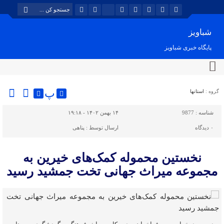
شباویز
پایگاه خبری شباویز
پ
گروه :
استانها
شناسه :
9877
۱۴ بهمن ۱۴۰۲ - ۱۹:۱۸
۰
دیدگاه
ارسال توسط :
پناهی
نخستین محموله کمک‌های خیرین به
مجموعه میراث جهانی تخت جمشید رسید