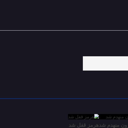
زون منهدم شد
هرمز قفل شد