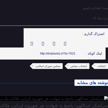
ستاد انتخابات کشور
بازدیدها: 10
اشتراک گذاری :
لینک کوتاه :
http://shabaveiz.ir/?p=7021
انتخابات
انتخابات مجلس
مجلس شورای اسلامی
نوشته های مشابه
سرلشکر عبداللهی: پاسخ به شهادت هر شهروند ایرانی، هلاک