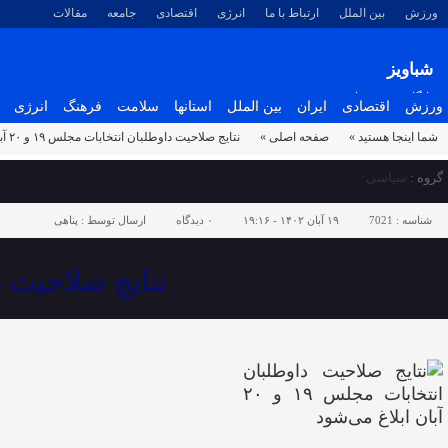
ورزش
بین الملل
ارتباط با ما
انرژی
اقتصادی
جامعه
مقالات
شباویز
پایگاه خبری شباویز
ورزش
اقتصادی
ایران
بین الملل
استانها
سلامت
فرهنگ
انرژی
شما اینجا هستید »
صفحه اصلی »
نتایج صلاحیت داوطلبان انتخابات مجلس ۱۹ و ۲۰ آبان ابلاغ می‌شود
گروه :
سیاسی
شناسه :
7021
۱۹ آبان ۱۴۰۲ - ۱۹:۱۶
۰
دیدگاه
ارسال توسط :
پناهی
نتایج صلاحیت داوطلبان 