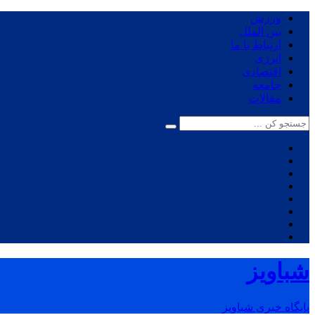
ورزش
بین الملل
ارتباط با ما
انرژی
اقتصادی
جامعه
مقالات
شباویز
پایگاه خبری شباویز