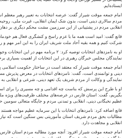
ایستاده‌ایم.
امام جمعه موقت شیراز گفت: عرصه انتخابات به تعبیر رهبر معظم ان
مردم سالاری دینی است، بدون شک ایمان انقلابی، غیرت ملی، روحیه
انقلابی مردم در پشتیبانی از این سرزمین مشت محکم دیگری بر دهان
قانع گفت: امید است همه ما با عزم راسخ و کنشگری فعال هم خودمان 
شرکت کنیم و همه بقیه آحاد ملت شریف ایران را به این امر مهم و ر
او به نامزد‌های انتخابات توصیه کرد: ۲ برنامه مهم
نمایندگان مجلس خبرگان رهبری در این انتخابات از اهمیت بسیاری بر
امام جمعه موقت شیراز که معتقد است در ساختار حکومت اسلامی 
دینی و توانمندی است، گفت: نامزد‌های انتخابات در معرض پذیرش مسئول
نمایندگی و وکالت از مردم شریف یک تعهد دینی، شرعی و انقلابی به با
او با طرح این پرسش که بناست چه اقدامی و چه مسیری را برای اس
بگیریم، گفت: استان فارس در عرصه‌های مختلف ظرفیت‌های ویژه ملی و
عظیم نخبگانی دینی، انقلابی و تمدنی مردم و جایگاه متعالی سومین حر
قانع اضافه کرد: نامزد‌های انتخابات با این سرمایه عظیم مواجه هستن
مطالبات بحق مردم شریف استان مأموریتی بس سنگین است که نیاز به
انقلابی و مجاهدت دارد.
امام جمعه موقت شیراز افزود: آنچه مورد مطالبه مردم استان فارس 