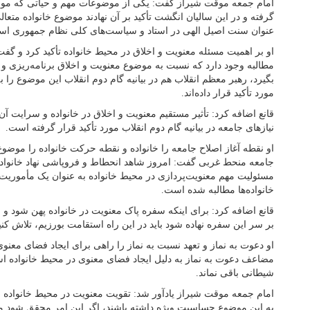
امام جمعه موقت شیراز گفت: یکی از موضوعات مهم و حیاتی که مور
گرفته و در این سالیان انگشت تأکید بر آن نهادند موضوع خانواده متع
عنوان سنت اصیل الهی در استاد و سیاست‌های کلی نظام جمهوری اسل
او بر اهمیت مسئله معنویت و اخلاق در محیط خانواده تأکید کرد و گفت: 
مطالبه وجود دارد که نسبت به موضوع معنویت و اخلاق برنامه‌ریزی
بگیرد، رهبر معظم انقلاب هم در بیانیه گام دوم انقلاب این موضوع را
مورد تأکید قرار داده‌اند.
قانع اضافه کرد: تأثیر مستقیم معنویت و اخلاق در خانواده و سرایت آن
نیاز‌های جامعه در بیانیه گام دوم انقلاب مورد تأکید قرار گرفته است.
او نقطه آغاز اصلاح جامعه را خانواده و نقطه حرکت خانواده را مو
جامعه منحط غربی گفت: امروز شاهد انحطاط و فروپاشی نهاد خانواد
مسئولیت مهم معنویت‌پردازی در محیط خانواده به عنوان یک مأموریت
خانواده‌ها مطالبه شده است.
قانع اضافه کرد: برای اینکه سفره پاک معنویت در خانواده پهن شود و
بر سر این سفره نهاده شود باید در این راه استقامت بورزیم، تلاش کن
او دعوت به نماز و تعهد نسبت به نماز را راهی برای ایجاد فضای معنو
مضاعف دعوت به نماز به دلیل ایجاد فضای معنوی در محیط خانواده 
شیطانی باقی نماند.
امام جمعه موقت شیراز یادآور شد: تقویت معنویت در محیط خانواده 
به این موضوع حساسیت ویژه داشته باشند، اگر این امر محقق شود ما