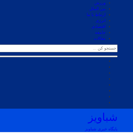
ورزش
بین الملل
ارتباط با ما
انرژی
اقتصادی
جامعه
مقالات
شباویز
پایگاه خبری شباویز