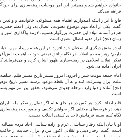
خانواده خواهیم شد و همچنین این امر موجبات زمینه‌سازی برای خودآگ
فراهم می‌کند.
قانع با ابراز اینکه امیدواریم اهتمام همه مسئولان، خانواده‌ها و والدی
گفت: یکی از ابعاد مهم موضوع معنویت، اتصال به، ولی اعظم حضرت
هم در آستانه میلاد این حضرت بزرگوار هستیم، لازمه واگذاری امور و 
زمان (عج) قرار دهیم اتصال معنوی است.
او در بخش دیگری از سخنان خود افزود: در این هفته رویداد مهم، حیا
داریم؛ رهبر معظم انقلاب در نگاه و افق تمدنی خود به اهمیت نقش‌آف
تفکر انقلاب اسلامی در زمینه‌سازی ظهور اشاره کرده و می‌فرمایند 
ایران آماده می‌شود.
امام جمعه موقت شیراز افزود: امروز مسیر تاریخ مسیر ظلم، سلطه‌
ملت ایران پیشرفت کنند و به آن نقطه موعود برسند مسیر تاریخ عوض
(عج) آماده و دنیا وارد مرحله جدیدی می‌شود، تحقق این امر مهم بس
است.
قانع اضافه کرد: هر کس در هر جای عالم اگر دنبال‌رو تفکر ملت ایران ب
دهد، در عرصه‌های مختلف اگر بخواهیم تکلیف و ماموریت زمینه‌سازی 
نگاه کنیم ببینیم فرمایش ناخدای کشتی انقلاب چیست.
او با بیان اینکه رفتار سیاسی، عزم و اراده سیاسی آحاد مردم مطالبه 
است، گفت: رفتار دینی و انقلابی اکنون مردم ایران، حمایت از حاکمیت 
پشتیبانی از مسیر نورانی ولایت و ولایت فقیه یک مأموریت جدی است ک