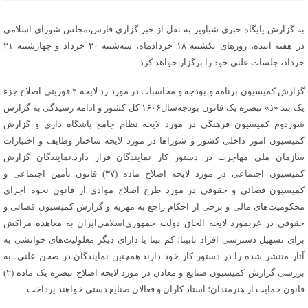
به گزارش پایگاه خبری شباویز به نقل از خبر گزاری فارس،مجلس شورای اسلامی
در هفته آینده، روزهای یکشنبه ۱۸ خردادماه، سه‌شنبه ۲۰ خرداد و چهارشنبه ۲۱
خرداد، جلسات علنی خود را برگزار خواهد کرد.
گزارش کمیسیون برنامه و بودجه و محاسبات در مورد رد لایحه ٢ فوریتی اصلاح جزء
یک بند «ذ» تبصره یک قانون بودجه‌سال۱۶۰۶ کل کشور و ادامه رسیدگی به گزارش
شوردوم کمیسیون فرهنگی در مورد لایحه نظام جامع باشگاه داری و گزارش
کمیسیون امور داخلی کشور و شوراها در مورد لایحه ساختار وظایف و اختیارات
سازمان ملی مهاجرت در دستور کار نمایندگان قرار دارد‌.نمایندگان گزارش
کمیسیون اجتماعی در مورد لایحه اصلاح ماده (۳۷) قانون تأمین اجتماعی و
کمیسیون قضائی و حقوقی در مورد طرح اصلاح موادی از قانون نحوه اجرای
محکومیت‌های مالی و برخی از احکام راجع به مهریه و گزارش کمیسیون قضائی و
حقوقی در غربمورد لایحه الحاق دولت جمهوری‌اسلامی‌ایران به معاهده مراکش
برای تسهیل دسترسی افراد نابینا؛ کم بینا یا دارای دیگر معلولیت‌های خوانشی به
آثار منتشر شده را در دستور کار خود دارند‌.همچنین نمایندگان در صحن علنی‌، به
بررسی گزارش کمیسیون صنایع و معادن در مورد لایحه اصلاح تبصره یک ماده (۲)
قانون حمایت از هنرمندان؛ استاد کاران و فعالان صنایع دستی خواهند پرداخت‌.