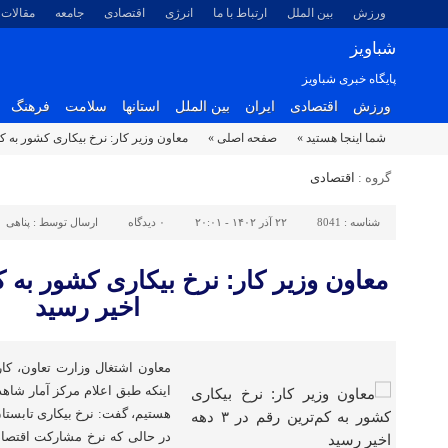
ورزش
بین الملل
ارتباط با ما
انرژی
اقتصادی
جامعه
مقالات
شباویز
پایگاه خبری شباویز
ورزش
اقتصادی
ایران
بین الملل
استانها
سلامت
فرهنگ
شما اینجا هستید »
صفحه اصلی »
معاون وزیر کار: نرخ بیکاری کشور به کم‌ترین رقم د
گروه :
اقتصادی
شناسه :
8041
۲۲ آذر ۱۴۰۲ - ۲۰:۰۱
۰
دیدگاه
ارسال توسط :
پناهی
اخیر رسید
معاون اشتغال وزارت تعاون، کار