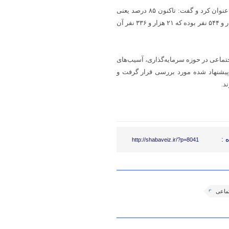
کرمی بیرانوند اما هدف گذاری اشتغال وزارت کار را یک میلیون و ۸۸ هزار عنوان کرد و گفت: تاکنون ۸۵ درصد یعنی
۹۲۰ هزار این هدف گذاری محقق شده است، هدف گذاری در لرستان ۲۹ هزار و ۵۴۴ نفر بوده که ۲۱ هزار و ۳۳۶ نفر آن
اجتماعی در حوزه سرمایه‌گذاری، آسیب‌های
 پیشنهاد شده مورد بررسی قرار گرفت و
د.
 :
http://shabaveiz.ir/?p=8041
تماعی