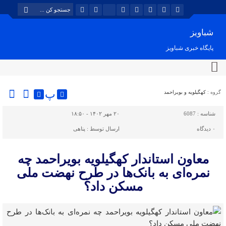
شباویز
پایگاه خبری شباویز
پ
گروه :
کهگیلویه و بویراحمد
شناسه :
6087
۲۰ مهر ۱۴۰۲ - ۱۸:۵۰
۰
دیدگاه
ارسال توسط :
پناهی
معاون استاندار کهگیلویه بویراحمد چه
نمره‌ای به بانک‌ها در طرح نهضت ملی
مسکن داد؟