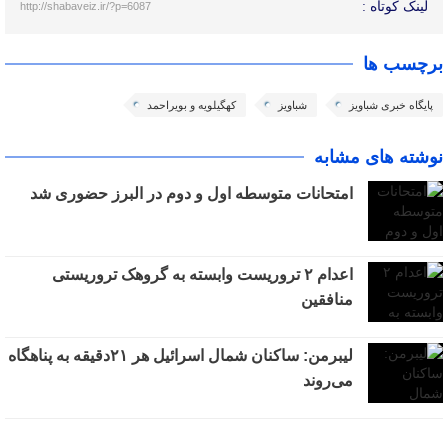
لینک کوتاه :
http://shabaveiz.ir/?p=6087
برچسب ها
پایگاه خبری شباویز
شباویز
کهگیلویه و بویراحمد
نوشته های مشابه
امتحانات متوسطه اول و دوم در البرز حضوری شد
اعدام ۲ تروریست وابسته به گروهک تروریستی
منافقین
لیبرمن: ساکنان شمال اسرائیل هر ۲۱دقیقه به پناهگاه
می‌روند