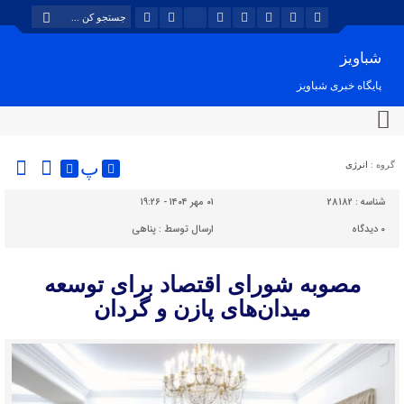
شباویز
پایگاه خبری شباویز
پ
گروه :
انرژی
شناسه :
28182
۰۱ مهر ۱۴۰۴ - ۱۹:۲۶
۰
دیدگاه
ارسال توسط :
پناهی
مصوبه شورای اقتصاد برای توسعه
میدان‌های پازن و گردان