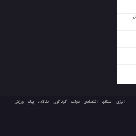
ل
انرژی
استانها
اقتصادی
دولت
گوناگون
مقالات
پیام
ورزش