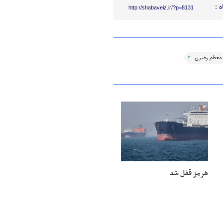
 :
http://shabaveiz.ir/?p=8131
معظم رهبری
هرمز قفل شد