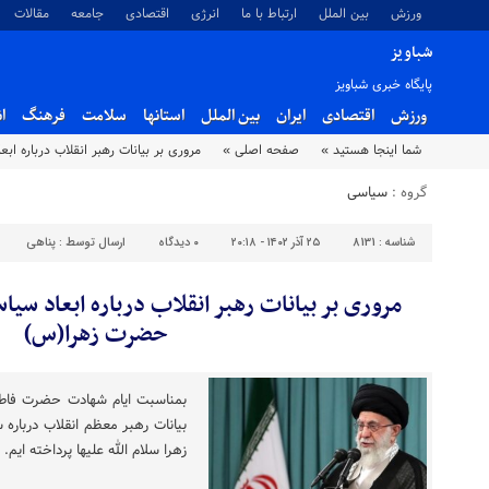
ورزش
بین الملل
ارتباط با ما
انرژی
اقتصادی
جامعه
مقالات
شباویز
پایگاه خبری شباویز
ورزش
اقتصادی
ایران
بین الملل
استانها
سلامت
فرهنگ
ا
شما اینجا هستید »
صفحه اصلی »
مروری بر بیانات رهبر انقلاب درباره
گروه :
سیاسی
شناسه :
8131
۲۵ آذر ۱۴۰۲ - ۲۰:۱۸
۰
دیدگاه
ارسال توسط :
پناهی
مروری بر بیانات رهبر انقلاب درباره ابعاد 
حضرت زهرا(س)
بمناسبت ایام شهادت حضرت فاطمه 
بیانات رهبر معظم انقلاب درباره
زهرا سلام الله علیها پرداخته‌ ایم.