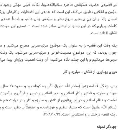
در قضیه‌ی حضرت صدّیقه‌ی طاهره سلام‌الله‌علیها، نکات خیلی مهمّی وجود د
مؤمن و انقلابی تطبیق می‌کند، این است که همه‌ی این افتخارات و کارهای بزرگ
انسان والا و آن زنِ بی‌نظیر تاریخ بشر و سیّده‌ی زنان عالم، و ضمناً همه‌ی
کلمات پرباری که در این زمانها از ایشان صادر شده است – همه‌ی این حوادث ب
اتّفاق افتاده است.
یک وقت این قضیه را به عنوان یک موضوع مرثیه‌سرایی مطرح می‌کنیم و می‌گ
جوان بودند، که این، موضوعِ مصیبت‌خوانی و مرثیه‌سرایی می‌شود. یک وقت ای
درس‌ها می‌دانیم و با این چشم نگاه می‌کنیم؛ آن وقت اهمیت ویژه‌ای پیدا می‌کند.۶/۰۶/۲۶
دریاى پهناورى از تلاش ، مبارزه و کار
پس، زندگى فاطم
جهاد و مبارزه و تلاش و کار انقلابى و صبر انقلابى و درس و فراگیرى و آموزش
امامت و نظام اسلامى، دریاى پهناورى از تلاش و مبارزه و کار و در نهایت هم
(سلام الله علیها) است که بسیار عظیم و فوق‌العاده و حقیقتاً بى‌نظیر است و یقی
‌ـ‌ یک نقطه درخشان و استثنایى است.۱۳۶۸/۱۰/۲۶
جهادگر نمونه