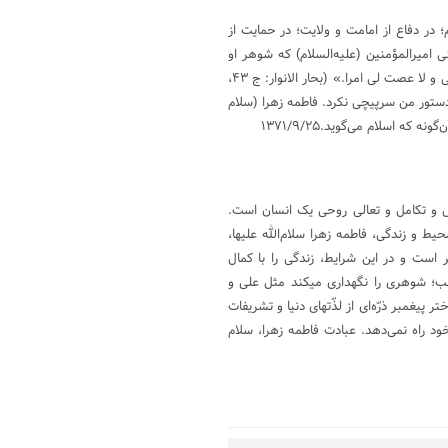
 در دفاع از امامت و ولایت؛ در حمایت از
نی امیرالمؤمنین (علیه‌السلام) که شوهر او
بود، که امیرالمؤمنین درباره فاطمه زهرا (سلام اللَّه علیها) فرمود: «ولا اغضبتنی و لا عصت لی امرا.» (بحار الانوار: ج ۴۳،
 از دستور من سرپیچی نکرد. فاطمه زهرا (سلام
ه اسلام می‌گوید.۱۳۷۱/۹/۲۵
لاش و تکامل و تعالی روحی یک انسان است.
ط و زندگی، فاطمه زهرا سلام‌الله علیها،
 است و در این شرایط، زندگی را با کمال
ب؛ شوهری را نگهداری میکند مثل علی و
پیغمبر ذرّه‌ای از لذّتهای دنیا و تشریفات
ود راه نمی‌دهد. عبادت فاطمه زهرا، سلام