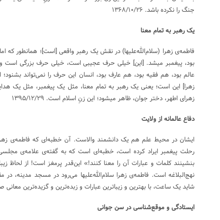
جنگ را نکرده باشد. ۱۳۶۸/۱۰/۲۶
یک رهبر به تمام معنا
فاطمه‌ی زهرا (سلام‌الله‌علیها) در نقش یک رهبر واقعی [است]؛ همان­طور که اما
بود، پیغمبر میشد. [این] خیلی حرف عجیبی است، خیلی حرف بزرگی است و ج
عالم بود، هم فقیه بود، هم عارف بود، انسان این حرف را نمی‌تواند بشنود؛ ام
زهرا] این است؛ یعنی یک رهبر به تمام معنا، مثل یک پیغمبر، مثل یک هدایتگ
زهرای اطهر، دختر جوان، ظاهر میشود؛ این زنِ اسلام است. ۱۳۹۵/۱۲/۲۹
دفاع عالمانه از ولایت
ایشان در محیط علم هم یک دانشمند والاست. آن خطبه‌ای که فاطمه‌ی زهرا 
رحلت پیغمبر ایراد کرده است، خطبه‌ای است که به گفته‌ی علامه‌ی مجلسی،
بنشینند کلمات و عبارات آن را معنا کنند!» این‌قدر پرمغز است! از لحاظ زیب
نهج‌البلاغه است. فاطمه‌ی زهرا سلام‌الله‌علیها می‌رود در مسجد مدینه، در مق
شاید یک ساعت، با بهترین و زیباترین عبارات و زبده‌ترین و گزیده‌ترین معانی صحبت کر
ایستادگی و موقع‌شناسی در سن جوانی