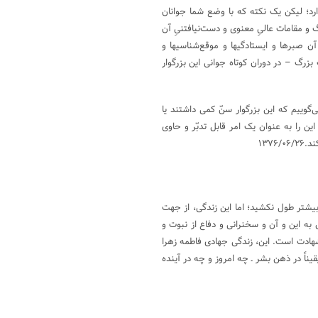
ارد؛ لیکن یک نکته که با وضع شما جوانان
 و مقامات عالیِ معنوی و دست‌نیافتنیِ آن
 آن صبرها و ایستادگیها و موقع‌شناسیها و
زرگ – در دوران کوتاه جوانی این بزرگوار
وییم که این بزرگوار سنّ کمی داشتند یا
ن را به عنوان یک امر قابل تدبّر و حاوی
۱۳۷
ه ‌زهرا (سلام الله علیها)، اگر چه کوتاه بود و حدود ۲۰ سال بیشتر طول نکشید؛ اما این زندگى، از جهت
 به این و آن و سخنرانى و دفاع از نبوت و
 شهادت است. این، زندگى جهادى فاطمه زهرا
ناً در ذهن بشر ‌ـ‌ چه امروز و چه در آینده