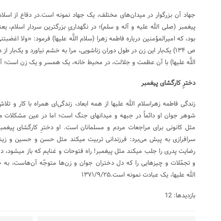
جهاد آن بزرگوار در میدان‌های مختلف، یک جهاد نمونه است.در دفاع از اسلام؛
پیغمبر (صلی الله علیه و آله و سلم)؛ در نگهداریِ بزرگترین سردار اسلام، یع
ص ۱۳۴) یک‌بار این زن در طول دوران زناشویی، مرا به خشم نیاورد و یک‌بار
اللَّه علیها) با آن عظمت و جلالت، در محیط خانه، یک همسر و یک زن است؛ آن‌گونه ک
دخترِ کارگشای پیغمبر
زندگی فاطمه زهراسلام الله علیها از همه ابعاد، زندگی‌ای همراه با کار و ت
شوهر جوان او دائماً در جبهه و میدانهای جنگ است؛ اما در عین مشکلات محی
مثل کانونی برای مراجعات مردم و مسلمانان است. او دخترِ کارگشای پیغمبر
سرافرازی به پیش می‌برد: فرزندانی تربیت میکند مثل حسن و حسین و زین
رضایت پدری را جلب میکند مثل پیغمبر! راه فتوحات و غنایم که باز میشود، دختر 
و تجمّلات و چیزهایی را که دل دختران جوان و زن‌ها متوجّه آن‌هاست، به خ
الله علیها، یک عبادت نمونه است.۱۳۷۱/۹/۲۵
بازدیدها: 12