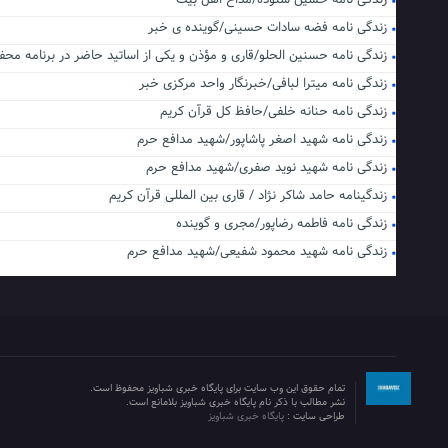
زندگی نامه حسین ستوده/مداح اهل بیت
زندگی نامه فضه سادات حسینی/گوینده ی خبر
زندگی نامه حسنین الحلو/قاری و مؤذن و یکی از اساتید حاضر در برنامه محف
زندگی نامه میترا لبافی/خبرنگار واحد مرکزی خبر
زندگی نامه حنانه خلفی/حافظ کل قرآن کریم
زندگی نامه شهید اصغر پاشاپور/شهید مدافع حرم
زندگی نامه شهید نوید صفری/شهید مدافع حرم
زندگینامه حامد شاکر نژاد / قاری بین المللی قرآن کریم
زندگی نامه فاطمه رضاپور/مجری و گوینده
زندگی نامه شهید محمود شفیعی/شهید مدافع حرم
تمام حقوق این وب سایت برای پایگاه خبری شباویز محفوظ است.
نشر مطالب با ذکر نام پایگاه خبری شباویز بلامانع است.
طراحی سایت :
پایگاه خبری شباویز