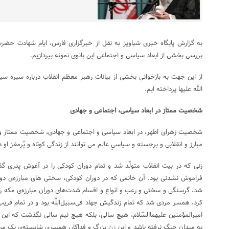
به گزارش پایگاه خبری شباویز به نقل از خبرگزاری فارس، ایام شهادت حضرت ز
بررسی بخشی از ابعاد سیاسی و اجتماعی این بانوی نمونه بپردازیم.
از این جهت به بازخوانی بخشی از بیانات رهبر معظم انقلاب درباره سیره س
الله علیها پرداخته ایم.
شخصیت ممتاز در ابعاد سیاسی، اجتماعی و جهادی
شخصیت زهرای اطهر، در ابعاد سیاسی و اجتماعی و جهادی، شخصیت ممتاز و 
مبارز و انقلابی و برجسته و سیاسىِ عالم می توانند از زندگی کوتاه و پُرمغز او 
زنی که در بیت انقلاب متولّد شد و تمام دوران کودکی را در آغوش پدری گذر
فراموش نشدنی بود. آن خانمی که در دوران کودکی، سختی های مبارزه‌ی دور
شد، گرسنگی و سختی و رعب و انواع و اقسام شدت‌های دوران مبارزه‌ی مکه 
امیرالمؤمنین علیهماالسّلام، هیچ سالی، بلکه هیچ نیم سالی نگذشت که این شو
به میدان جنگ نرفته باشد و این زن بزرگ و فداکار، همسرىِ شایسته‌ی یک مر