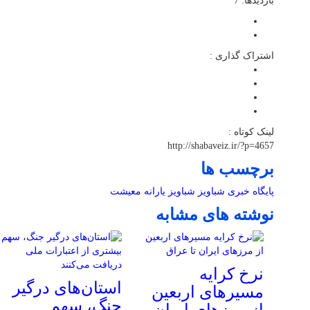
بازدیدها: 7
اشتراک گذاری :
لینک کوتاه :
http://shabaveiz.ir/?p=4657
برچسب ها
پایگاه خبری شباویز
شباویز
یارانه معیشت
نوشته های مشابه
نرخ کرایه
استان‌های درگیر
مسیرهای اربعین
جنگ، سهم
از مرزهای ایران