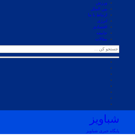
ورزش
بین الملل
ارتباط با ما
انرژی
اقتصادی
جامعه
مقالات
شباویز
پایگاه خبری شباویز