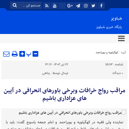
شباویز
پایگاه خبری شباویز
پ
گروه :
کهگیلویه و بویراحمد
شناسه :
15113
۲۲ تیر ۱۴۰۳ - ۲۲:۱۷
۰
دیدگاه
ارسال توسط :
پناهی
مراقب رواج خرافات وبرخی باورهای انحرافی در آیین
های عزاداری باشیم
نماینده ولی فقیه در کهگیلویه و بویراحمد و امام جمعه یاسوج گفت: باید با