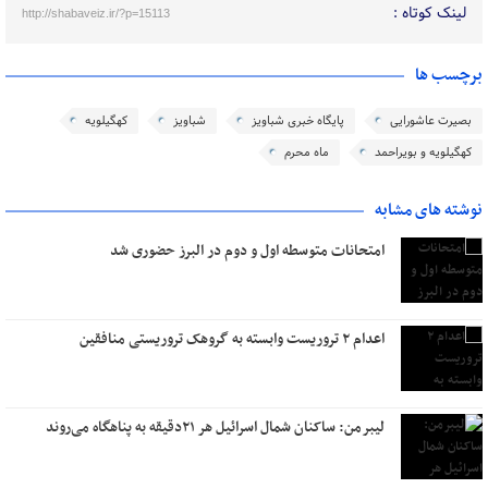
لینک کوتاه :
http://shabaveiz.ir/?p=15113
برچسب ها
بصیرت عاشورایی
پایگاه خبری شباویز
شباویز
کهگیلویه
کهگیلویه و بویراحمد
ماه محرم
نوشته های مشابه
امتحانات متوسطه اول و دوم در البرز حضوری شد
اعدام ۲ تروریست وابسته به گروهک تروریستی منافقین
لیبرمن: ساکنان شمال اسرائیل هر ۲۱دقیقه به پناهگاه می‌روند