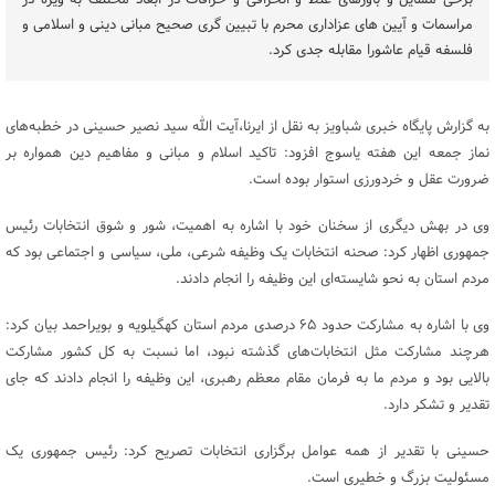
برخی مسایل و باورهای غلط و انحرافی و خرافات در ابعاد مختلف به ویژه در
مراسمات و آیین های عزاداری محرم با تبیین گری صحیح مبانی دینی و اسلامی و
فلسفه قیام عاشورا مقابله جدی کرد.
به گزارش پایگاه خبری شباویز به نقل از ایرنا،آیت ‌الله سید نصیر حسینی در خطبه‌های
نماز جمعه این هفته یاسوج افزود: تاکید اسلام و مبانی و مفاهیم دین همواره بر
ضرورت عقل و خردورزی استوار بوده است.
وی در بهش دیگری از سخنان خود با اشاره به اهمیت، شور و شوق انتخابات رئیس
جمهوری اظهار کرد: صحنه انتخابات یک وظیفه شرعی، ملی، سیاسی و اجتماعی بود که
مردم استان به نحو شایسته‌ای این وظیفه را انجام دادند.
وی با اشاره به مشارکت حدود ۶۵ درصدی مردم استان کهگیلویه و بویراحمد بیان کرد:
هرچند مشارکت مثل انتخابات‌های گذشته نبود، اما نسبت به کل کشور مشارکت
بالایی بود و مردم ما به فرمان مقام معظم رهبری، این وظیفه را انجام دادند که جای
تقدیر و تشکر دارد.
حسینی با تقدیر از همه عوامل برگزاری انتخابات تصریح کرد: رئیس جمهوری یک
مسئولیت بزرگ و خطیری است.