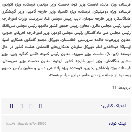
فرستاده ویژه مالت، نخست وزیر کوبا، نخست وزیر میانمار، فرستاده ویژه اکوادور،
فرستاده ویژه دومینیکن، فرستاده ویژه کلمبیا، وزیر خارجه گامبیا، وزیر گردشگری
ماداگاسکار، وزیر خارجه سودان، نایب رییس مجلس غنا، سرپرست وزرات امورخارجه
لیبی، رئیس مجلس مالزی، معاون رییس جمهور کشور مالدیو، رئیس مجلس سریلانکا،
رئیس مجلس ملی ماداگاسکار، رئیس مجلس کومور، وزیر امورخارجه آفریقای جنوبی،
معاون وزیرهیات حاکمه سرپرستی افغانستان، دبیرکل مجمع گفتگوی همکاری آسیا،
ایسیاکا عبدالغدیر امام دبیرکل سازمان همکاری‌های اقتصادی هشت کشور در حال
توسعه (دی- ۸)، نخست وزیر سوریه، معاون رئیس کمیته دائمی کنگره چین، وزیر
مشاور بنگلادش، وزیر امور خارجه کشور اریتره، معاون نخست وزیر صربستان،
فرستاده ویژه پادشاهی بحرین، فرستاده ویژه پادشاهی عمان و معاون رئیس جمهور
زیمبابوه از جمله میهمانان حاضر در این مراسم هستند.
بازدیدها: 11
اشتراک گذاری :
لینک کوتاه :
http://shabaveiz.ir/?p=15660