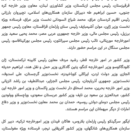
قرقیزستان، رئیس مجلس ازبکستان، وزیر کشاورزی لبنان، معاون وزیر خارجه کره
جنوبی، حسین ابراهیم طه دبیرکل سازمان همکاری‌های اسلامی، نچیروان بارزانی
رئیس اقلیم کردستان عراق، محمد شیاع السودانی نخست وزیر عراق، فرستاده ویژه
نخست وزیر ژاپن، مولن آشیمبایف رئیس سنای پارلمان قزاقستان، معاون رئیس جمهور
برزیل، رئیس مجلس مالی، وزیر خارجه جمهوری عربی مصر، محمد یحیی سعید وزیر
امورخارجه موریتانی، نائب رئیس مجلس سیرالئون، رئیس مجلس بورکینافاسو، رئیس
مجلس سنگال در این مراسم حضور دارند.
وزیر کشور در امور خارجه قطر، رشید مردف معاون رئیس کابینه ترکمنستان، ژان
کلودگاکوسو وزیر امورخارجه کنگو، یتین گادکاری وزیر حمل و نقل هند، ابراهیم حدیثه
الجازی وزیر دولت اردن، ایراکلی کوباخیدزه، نخست‌وزیر گرجستان، علی اسدوف،
نخست‌وزیر جمهوری آذربایجان، رئیس مجلس الجزایر، عبداللطیف بن راشد الزیانی‌
وزیر امور خارجه بحرین، محمد اسحاق دار نخست وزیر پاکستان و وزیر امور خارجه این
کشور، عبدالعزیز بن سعود بن نایف وزیر کشور عربستان سعودی، ویاچسلاو وولودین
رئیس مجلس دومای دولتی روسیه، حمدان بن محمد معاون نخست‌وزیر و وزیر دفاع
امارات از دیگر میهمانان این مراسم هستند.
ایگور سرگینکو رئیس پارلمان بلاروس، هاکان فیدان وزیر امورخارجه ترکیه، دبیر کل
سازمان همکاری‌های شانگهای، وزیر کشور آفریقایی نیجر، فرستاده ویژه مغولستان،