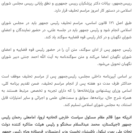
رییس‌جمهور، بیانات دکتر پزشکیان رییس جمهوری و نطق پایانی رییس مجلس شورای
اسلامی در دستور کار امروز مراسم تحلیف قرار دارد.
طبق اصل ۱۲۱ قانون اساسی، مراسم تحلیف رئیس جمهور باید در مجلس شورای
اسلامی انجام شود و رئیس جمهور باید در جلسه علنی، در حضور نمایندگان و اعضای
شورای نگهبان و در کنار رئیس قوه قضاییه سوگند یاد کند.
رئیس جمهور پس از ادای سوگند، متن آن را در حضور رئیس قوه قضاییه و اعضای
شورای نگهبان امضا می‌کند و متن سوگندنامه به آیت الله احمد جنتی دبیر شورای
نگهبان تحویل می‌شود.
بر اساس آیین‌نامه داخلی مجلس، رئیس‌جمهور پس از مراسم تحلیف موظف است
حداکثر ظرف مدت دو هفته پس از انجام مراسم تحلیف، ضمن تقدیم برنامه کلی،
اسامی وزرای پیشنهادی وزارتخانه‌ها را که دارای تجربه و تخصص مرتبط هستند به
همراه شرح حال، برنامه‌ها، سوابق و سمت‌های علمی و اجرائی و سایر امتیازات قابل
استناد، به مجلس شورای اسلامی تسلیم کند.
انریکه مورا قائم مقام مسئول سیاست خارجی اتحادیه اروپا، امامعلی رحمان رئیس
جمهور تاجیکستان، محمد عبدالسلام سخنگو و رئیس هیئت مذاکره کننده دولت
نجات ملی یمن، نیکول پاشینیان نخست وزیر ارمنستان، فرستاده ویژه رئیس جمهور