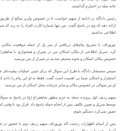
خانه مبله در اختیارم گذاشتند.
رئیس دادگاه در ادامه از متهم خواست تا در خصوص واریز مبالغ از طریق
ارائه دهد که وی در پاسخ گفت: من تنها شماره کارت افراد را به زید که سر
اطلاعی نداشتم.
نوروزاف با تشریح پیام‌های دریافتی از سر پل از جمله موقعیت مکانی
کرد: سرپل اطلاعی از مکان اسکان من در شیراز و همجواری با شاهچراغ 
خصوص مکان اسکان و نحوه مستقر شدنم در شیراز از من نپرسید.
سپس مستشار دادگاه با طرح این سوال که برای چنین عملیات پیچیده‌ای 
استقرار و اسکان شما بی اهمیت است گفت: فقط به او این پیام را دادم که
او نیز سوالی در خصوص مکان و سایر جزئیات محل اسکان از من نپرسید.
متهم ردیف اول پرونده حمله به حرم مطهر شاهچراغ (ع) در پاسخ به سوال 
توسط سرپل و تعیین تکلیف پس از انجام حمله پاسخ داد: قرار بود تا وقتی 
تصور نمی‌کرد دستگیر شوم.
پس از اتمام اظهارات رحمت اله نوروزاف متهم ردیف دوم با حضور در ج
آشنایی خود با نوروزاف پرداخت و بیان داشت در مسجد با او آشنا شدم و قصد