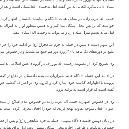
نشان دادن تذکره افغانی به من گفت اهل بدخشان افغانستان است و بعد از 
حبیب اله عرب زاده در مقابل هیأت دادگاه و نماینده دادستان اظهار کرد:
خواست که برایش محل اسکان پیدا کنم و به همین منظور او را به امراله 
قبل می‌دانستم منزل مبله دارد و می‌تواند به رحمت اله اسکان دهد.
این متهمِ دست داشتن در حمله به حرم شاهچراغ (ع) در ادامه خود را جز ج
تبلیغ در دوره‌های یک ماهه یا ۴۰ روزه دور هم جمع می‌شدیم و در خصوص شریعت صحبت می‌کردیم.
وی تصریح کرد: از عضویت رحمت اله نورزاف در گروه داعش اطلاعی نداشتم و 
در ادامه این جسله دادگاه خانم شیرازیان نماینده دادستان در دفاع از ک
پرونده با اظهارات گذشته خود اشاره کرد و افزود: وی در اعتراف گذشته خود
گفته است که قرار است به ترکیه برود.
وی در خصوص اظهارت حبیب اله عرب زاده در خصوص عدم اطلاع از ملیت ن
عنوان افغان متوجه تفاوت لهجه فردی که خود را افغان معرفی کرده است نشد
در پایان دومین جلسه دادگاه متهمان حمله به حرم شاهچراغ (ع) و پس از حضو
خصوص مالکیت و طرفین اجاره محل اسکان متهم ردیف اول برای هیأت داد