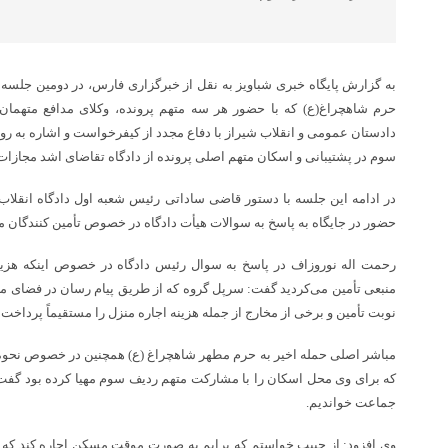
به گزارش پایگاه خبری شباویز به نقل از خبرگزاری فارس، در دومین جلسه 
حرم شاهچراغ(ع) که با حضور هر سه متهم پرونده، وکلای مدافع متهمان 
دادستان عمومی و انقلاب شیراز با دفاع مجدد از کیفرخواست و اشاره به روا
سوم در پشتیبانی و اسکان متهم اصلی پرونده از دادگاه تقاضای اشد مجازات
در ادامه این جلسه با دستور قاضی ساداتی رئیس شعبه اول دادگاه انقلاب 
حضور در جایگاه به پاسخ به سوالات هیأت دادگاه در خصوص تأمین کنندگان م
رحمت اله نوروزاف در پاسخ به سوال رئیس دادگاه در خصوص اینکه هزین
منبعی تأمین می‌کردید گفت: سرپل گروه که از طریق پیام رسان در فضای مجا
نوبت تأمین و برخی از مخارج از جمله هزینه اجاره منزل را مستقیماً پرداخت 
مباشر اصلی حمله اخیر به حرم مطهر شاهچراغ (ع) همچنین در خصوص نحوه 
که برای وی محل اسکان را با مشارکت متهم ردیف سوم مهیا کرده بود گفت: 
جماعت خواندیم.
وی افزود: از حبیب خواستم که برایم به صورت موقت مسکن اجاره کند که ا