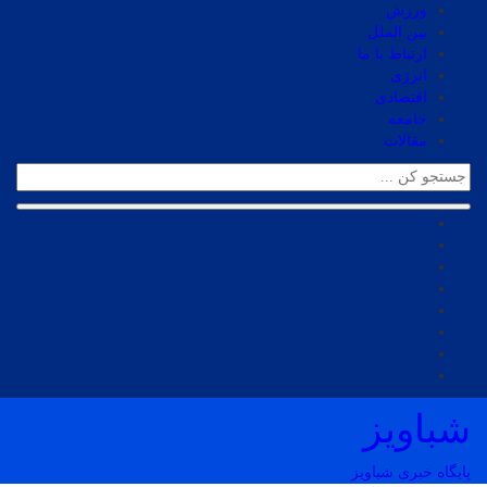
ورزش
بین الملل
ارتباط با ما
انرژی
اقتصادی
جامعه
مقالات
شباویز
پایگاه خبری شباویز