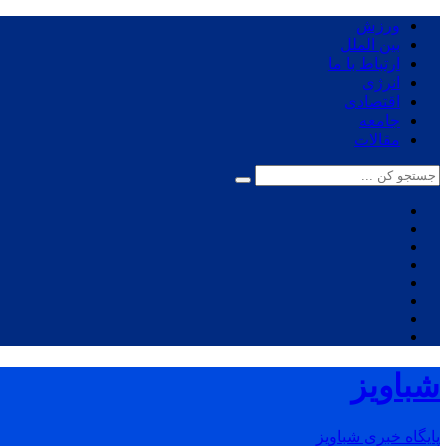
ورزش
بین الملل
ارتباط با ما
انرژی
اقتصادی
جامعه
مقالات
شباویز
پایگاه خبری شباویز