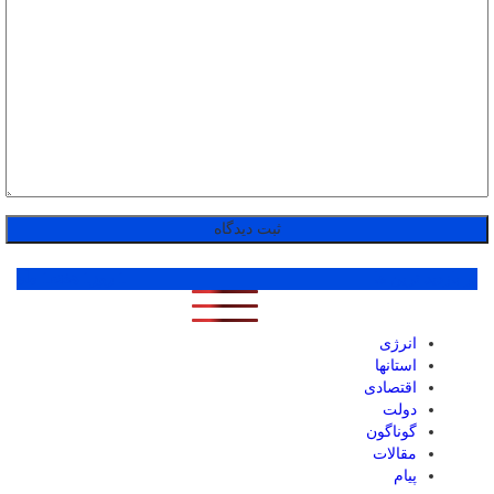
پر بازدید ترین ها
1 روز
1 هفته
1 ماه
انرژی
استانها
اقتصادی
دولت
گوناگون
مقالات
پیام