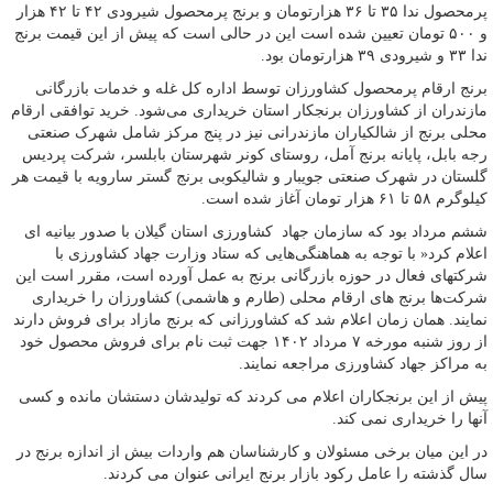
پرمحصول ندا ۳۵ تا ۳۶ هزارتومان و برنج پرمحصول شیرودی ۴۲ تا ۴۲ هزار
و ۵۰۰ تومان تعیین شده است این در حالی است که پیش از این قیمت برنج
ندا ۳۳ و شیرودی ۳۹ هزارتومان بود.
برنج ارقام پرمحصول کشاورزان توسط اداره کل غله و خدمات بازرگانی
مازندران از کشاورزان برنجکار استان خریداری می‌شود. خرید توافقی ارقام
محلی برنج از شالکیاران مازندرانی نیز در پنج مرکز شامل شهرک صنعتی
رجه بابل، پایانه برنج آمل، روستای کونر شهرستان بابلسر، شرکت پردیس
گلستان در شهرک صنعتی جویبار و شالیکوبی برنج گستر سارویه با قیمت هر
کیلوگرم ۵۸ تا ۶۱ هزار تومان آغاز شده است.
ششم مرداد بود که سازمان جهاد کشاورزی استان گیلان با صدور بیانیه ای
اعلام کرد« با توجه به هماهنگی‌هایی که ستاد وزارت جهاد کشاورزی با
شرکتهای فعال در حوزه بازرگانی برنج به عمل آورده است، مقرر است این
شرکت‌ها برنج های ارقام محلی (طارم و هاشمی) کشاورزان را خریداری
نمایند. همان زمان اعلام شد که کشاورزانی که برنج مازاد برای فروش دارند
از روز شنبه مورخه ۷ مرداد ۱۴۰۲ جهت ثبت نام برای فروش محصول خود
به مراکز جهاد کشاورزی مراجعه نمایند.
پیش از این برنجکاران اعلام می کردند که تولیدشان دستشان مانده و کسی
آنها را خریداری نمی کند.
در این میان برخی مسئولان و کارشناسان هم واردات بیش از اندازه برنج در
سال گذشته را عامل رکود بازار برنج ایرانی عنوان می کردند.