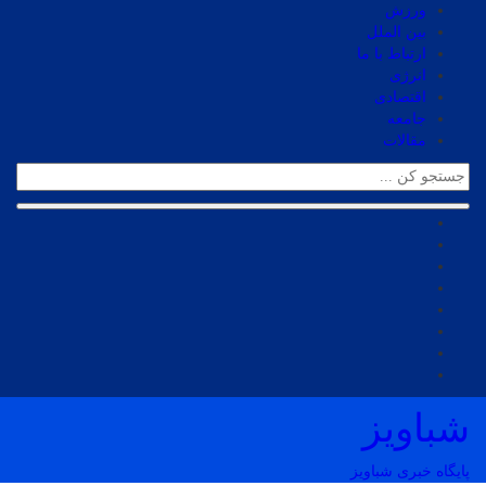
ورزش
بین الملل
ارتباط با ما
انرژی
اقتصادی
جامعه
مقالات
شباویز
پایگاه خبری شباویز