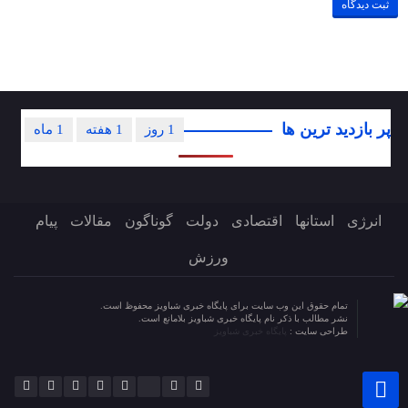
پر بازدید ترین ها
1 روز
1 هفته
1 ماه
انرژی
استانها
اقتصادی
دولت
گوناگون
مقالات
پیام
ورزش
تمام حقوق این وب سایت برای پایگاه خبری شباویز محفوظ است.
نشر مطالب با ذکر نام پایگاه خبری شباویز بلامانع است.
طراحی سایت :
پایگاه خبری شباویز