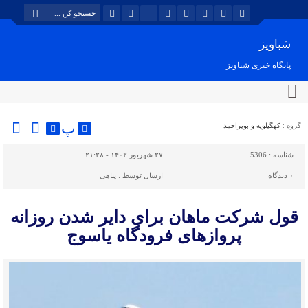
شباویز
پایگاه خبری شباویز
پ
گروه :
کهگیلویه و بویراحمد
شناسه :
5306
۲۷ شهریور ۱۴۰۲ - ۲۱:۲۸
۰
دیدگاه
ارسال توسط :
پناهی
قول شرکت ماهان برای دایر شدن روزانه
پروازهای فرودگاه یاسوج