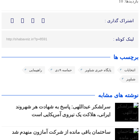
بازدیدها: 10
اشتراک گذاری :
لینک کوتاه :
http://shabaveiz.ir/?p=8591
برچسب ها
انتخابات
پایگاه خبری شباویز
حماسه ۹دی
راهپیمایی
شباویز
نوشته های مشابه
سرلشکر عبداللهی: پاسخ به شهادت هر شهروند
ایرانی، هلاکت یک نیروی آمریکایی است
ساختمان باقی مانده از شرکت آمازون منهدم شد