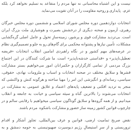
نیست و این اشتباه محاسباتی نه تنها مردم را متقاعد به تسلیم نخواهد کرد بلکه
عزم، پایداری و روحیه مقاومت را در آنان تقویت می‌نماید.
انتخابات دوازدهمین دوره مجلس شورای اسلامی و ششمین دوره مجلس خبرگان
رهبری، آزمون و صحنه دیگری از درخشش بصیرت و هوشیاری ملت بزرگ ایران
است. بی‌تردید مشارکت قوی و پرشور، زمینه‌سازِ تحول و عامل اصلی گره‌گشایی
مشکلات، تأمین نیازها و پشتوانه محکمی برای گام‌های رو به جلو و تصمیم‌گیری نظام
در عرصه‌های مهم کشور و در نگاه راهبردی امامین انقلاب انتخابات «فریضه
تعطیل‌ناپذیر» و «قداستی خدشه‌ناپذیر» است. ما شرکت کنندگان در این اجتماع
بزرگ مردمی از تمامی کارگزاران و حکمرانان امور می‌‌خواهیم بستر مشارکت
قشرها و سلایق مختلف در صحنه انتخابات و اسباب و ملزومات نهادی، حقوقی،
سیاسی، رسا‌نه‌ای و انگیزشی این امر را مهیا ساخته و هرگونه کنش و واکنشی که
منجر به تردید افکنی و تضعیف پایه‌های اعتماد و علایق عمومی به مشارکت در
انتخابات می‌شوند را بالاترین گناه و سیئه سیاسی و خیانت به جامعه و انقلاب
میدانیم. و از همه گروه‌ها و سلایق گوناگون سیاسی میخواهیم با رقابتی سالم و در
چارچوب قوانین کشور زمینه ساز حضور و مشارکت باشکوه مردم باشند.
نقض صریح تمامیت ارضی، قوانین و عرف بین‌المللی، تجاوز آشکار و اقدام
تروریستی و از سرِ استیصالِ رژیم دیوسیرت صهیونیستی به حومه دمشق و به