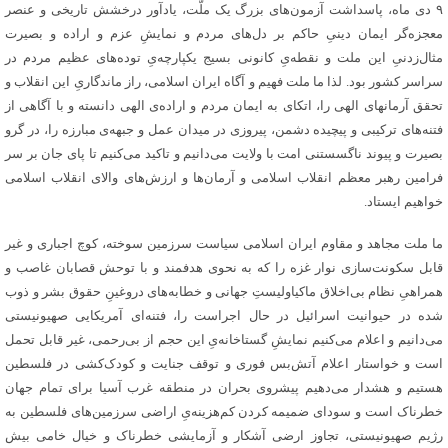
۹ دی ماه، پاسداشت آزمون‌های بزرگ یک ملّت، یادآور درخشش تاریخی و عنصر
معجزه‌گر ایمان دینیِ حاکم بر دل‌های مردم و نمایشِ عزم و اراده و بصیرت
مثال‌زدنیِ این ملت و نقطه‌یِ کانونی بسیج یکپارچه‌یِ توده‌های عظیم مردم در
سراسر کشور بود. لذا ما ملت فهیم و آگاه ایران اسلامی، راز ماندگاریِ این انقلاب و
تحقق آرمانهای الهی را، اتکای به ایمان مردم و اراده‌ی الهی دانسته و با آگاهی از
فتنه‌های ترکیبی و پیچیده دشمن، پیروزی در میدان عمل و جبهه‌ی مبارزه را، در گرو
بصیرت و پیوند ناگسستنی امت با ولایت می‌دانیم و تاکید می‌کنیم تا پای جان بر سر
فرامین رهبر معظم انقلاب اسلامی و آرمان‌ها و ارزش‌های والای انقلاب اسلامی
خواهیم ایستاد.
ما ملت مجاهد و مقاوم ایران اسلامی سیاست سرزمین سوخته، کوچ اجباری و غیر
قابل سکونت‌سازی نوار غزه را که به نحوی هدفمند و با توحش قصابان غاصب و
همراهیِ نظام بی‌اخلاق ماکیاولیستِ جهانی و خطابه‌های دروغینِ حقوق بشر و ذوب
شده در حیوانیت اسرائیل در حال اجراست را، فتنه‌ای آمریکایی صهیونیستی
می‌دانیم و اعلام می‌کنیم نمایشِ گستاخانه‌یِ این حجم از بی‌رحمی، غیر قابل تحمل
است و خواستار اعلام آتش‌بس فوری و توقف جنایت و کودک‌کشی در فلسطین
هستیم و هشدار می‌دهیم پیشروی بحران در منطقه غرب آسیا برای تمام جهان
خطرناک است و سودای ضمیمه کردن کم‌هزینه‌یِ اراضی سرزمین‌های فلسطین به
رژیم صهیونیستی، تجاوز ارضی آشکار و آزمایشی خطرناک و خیال خامی بیش