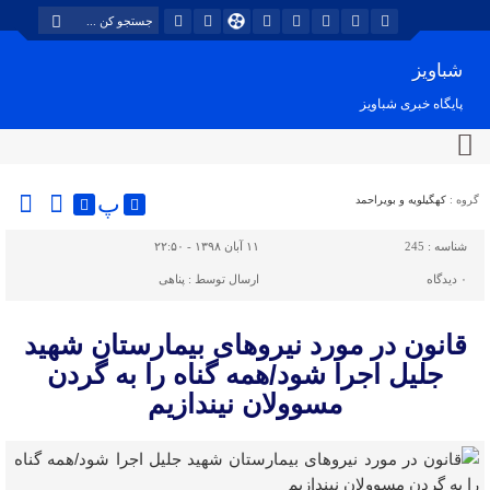
شباویز
پایگاه خبری شباویز
پ
گروه :
کهگیلویه و بویراحمد
شناسه :
245
۱۱ آبان ۱۳۹۸ - ۲۲:۵۰
۰
دیدگاه
ارسال توسط :
پناهی
قانون در مورد نیروهای بیمارستان شهید
جلیل اجرا شود/همه گناه را به گردن
مسوولان نیندازیم