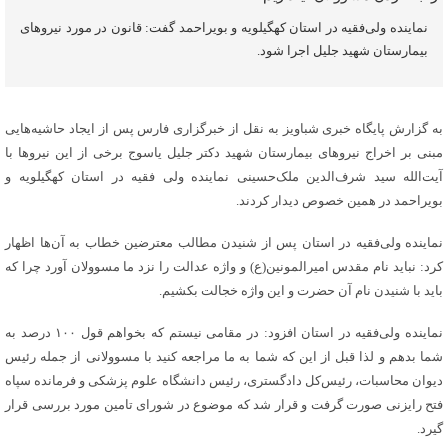
نماینده ولی‌فقیه در استان کهگیلویه و بویراحمد گفت: قانون در مورد نیروهای
بیمارستان شهید جلیل اجرا شود.
به گزارش پایگاه خبری شباویز به نقل از خبرگزاری فارس پس از ایجاد حاشیه‌هایی
مبنی بر اخراج نیروهای بیمارستان شهید دکتر جلیل یاسوج برخی از این نیروها با
آیت‌الله سید شرف‌الدین ملک‌حسینی نماینده ولی فقیه در استان کهگیلویه و
بویراحمد در همین خصوص دیدار کردند.
نماینده ولی‌فقیه در استان پس از شنیدن مطالب معترضین خطاب به آن‌ها اظهار
کرد: نباید نام مقدس امیرالمونین(ع) و واژه عدالت را نزد ما مسوولان آورد چرا که
باید با شنیدن نام آن حضرت و این واژه خجالت بکشیم.
نماینده ولی‌فقیه در استان افزود: در مقامی نیستم که بخواهم قول ۱۰۰ درصد به
شما بدهم و لذا قبل از این که شما به ما مراجعه کنید با مسوولانی از جمله رئیس
دیوان محاسبات، رئیس‌کل دادگستری، رئیس دانشگاه علوم پزشکی و فرمانده سپاه
فتح رایزنی صورت گرفت و قرار شد که موضوع در شورای تامین مورد بررسی قرار
گیرد.