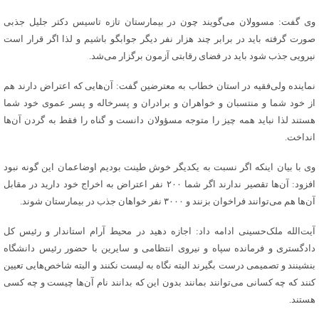
وی گفت: مسوولان می‌گویند چون در بیمارستان تازه تاسیس دکتر جلیل جذبی
صورت گرفته باید در برابر چند هزار نفر دیگر جوابگو باشیم و لذا اگر قرار است
نیرویی جذب شود باید در فضای رقابتی آزمون برگزار می‌شد.
نماینده ولی‌فقیه در استان خطاب به معترضین گفت: آن‌هایی که اعتراض دارند هم
از خود شما و منتسبان و خواهران و برادران و پسرخاله و پسر عموی خود شما
هستند لذا نباید همه چیز را متوجه مسؤولان دانست و گناه را فقط به گردن آن‌ها
انداخت.
وی با بیان اینکه اگر نسبت به یکدیگر خوش طینت بودیم اوضاعمان این گونه نبود
افزود: آن‌ها تقصیر ندارند اگر شما ۲۰۰ نفر اعتراض به اخراج خود دارید در مقابل
آن‌ها هم می‌توانند فراخوان بزنند و ۳۰۰۰ نفر خواهان جذب در بیمارستان شوند.
آیت‌الله ملک‌حسینی ادامه داد: اجازه دهید در محیط آرام استاندار و رئیس کل
دادگستری و فرمانده سپاه و نیروی انتظامی و سایرین با حضور رئیس دانشگاه
بنشینند و تصمیمی درست بگیرند البته نگاه به لیست نکنند و البته شاخص‌هایی تعیین
کنند که چه کسانی می‌توانند بمانند بدون این که بدانند نام آن‌ها چیست و چه کسی
هستند.