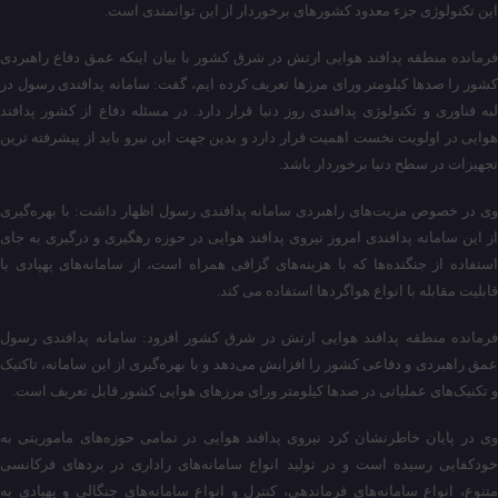
این تکنولوژی جزء معدود کشورهای برخوردار از این توانمندی است.
فرمانده منطقه پدافند هوایی ارتش در شرق کشور با بیان اینکه عمق دفاع راهبردی
کشور را صدها کیلومتر ورای مرزها تعریف کرده ایم، گفت: سامانه پدافندی رسول در
لبه فناوری و تکنولوژی پدافندی روز دنیا قرار دارد. در مسئله دفاع از کشور پدافند
هوایی در اولویت نخست اهمیت قرار دارد و بدین جهت این نیرو باید از پیشرفته ترین
تجهیزات در سطح دنیا برخوردار باشد.
وی در خصوص مزیت‌های راهبردی سامانه پدافندی رسول اظهار داشت: با بهره‌گیری
از این سامانه پدافندی امروز نیروی پدافند هوایی در حوزه رهگیری و درگیری به جای
استفاده از جنگنده‌ها که با هزینه‌های گزافی همراه است، از سامانه‌های پهپادی با
قابلیت مقابله با انواع هواگردها استفاده می کند.
فرمانده منطقه پدافند هوایی ارتش در شرق کشور افزود: سامانه پدافندی رسول
عمق راهبردی و دفاعی کشور را افزایش می‌دهد و با بهره‌گیری از این سامانه، تاکتیک
و تکنیک‌های عملیاتی در صدها کیلومتر ورای مرزهای هوایی کشور قابل تعریف است.
وی در پایان خاطرنشان کرد نیروی پدافند هوایی در تمامی حوزه‌های ماموریتی به
خودکفایی رسیده است و در تولید انواع سامانه‌های راداری در بردهای فرکانسی
متنوع، انواع سامانه‌های فرماندهی، کنترل و انواع سامانه‌های جنگالی و پهپادی به