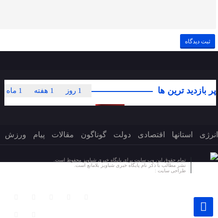
پر بازدید ترین ها
1 روز
1 هفته
1 ماه
انرژی
استانها
اقتصادی
دولت
گوناگون
مقالات
پیام
ورزش
تمام حقوق این وب سایت برای پایگاه خبری شباویز محفوظ است.
نشر مطالب با ذکر نام پایگاه خبری شباویز بلامانع است.
طراحی سایت :
پایگاه خبری شباویز