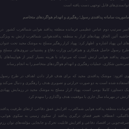
توانمندی‌های قابل توجهی دست یافته است.
ماموریت سامانه پدافندی رسول؛ رهگیری و انهدام هواگرد‌های متخاصم
امیر سرتیپ دوم عباس عظیمی فرمانده منطقه پدافند هوایی شمالغرب کشور در
حاشیه آئین الحاق پهپادهای کرار به منطقه پدافندهوایی شمالغرب ارتش به ویژگی
های این پهپاد اشاره و اظهار کرد: پهپاد کرار رهگیر مسلح به موشک مجید تحت عنوان
طرح رسول حاصل همکاری و هم‌افزایی وزارت دفاع و پشتیبانی نیروی‌های مسلح و
نیروی پدافند هوایی ارتش است که می‌تواند با هزینه بسیار کمتر از هواپیما‌های با
سرنشین شکاری، عملیات رهگیری و انهدام هواگرد‌های متخاصم را به انجام رساند.
وی افزود: موشک پدافندی مجید که برای هدف قرار دادن اهداف در طرح رسول
استفاده شده است به دو صورت حرارتی و تصویری هدف را رهگیری و دنبال می‌کند و
یک دستاورد کاملا بومی است، پهپاد کرار مسلح به موشک مجید در رزمایش پهپادی
ارتش در مهرماه سال جاری با موفقیت هدف واگذاری را منهدم کرد.
فرمانده منطقه پدافند هوایی شمالغرب، افزایش عمق دفاعی، ارتقای ظرفیت پدافند
تاکتیکی، انعطاف تغییر فضای درگیری پدافند از سکوی زمینی به سکوی هوایی،
صرفه‌جویی در اقتصاد دفاعی و افزایش قابلیت تحرک و جابجایی مؤلفه‌های توان رزم