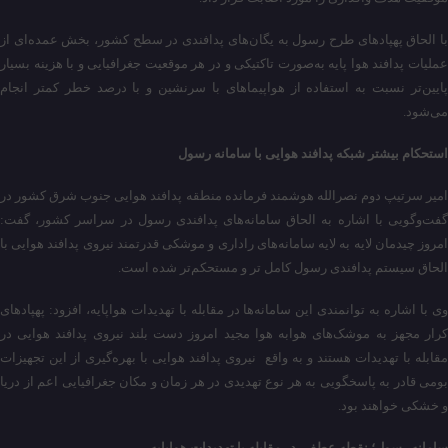
با الحاق پهپادهای طرح رسول به یگان‌های پدافندی در سطح کشور، بخش عمده‌ای از
عملیات پدافند هوا پایه به‌صورت تاکتیکی و در هر موقعیت جغرافیایی و با هزینه بسیار
پایین‌تر نسبت به استفاده از هواپیماهای با سرنشین و با درصد خطر کمتر انجام
می‌شود.
استحکام بیشتر شبکه پدافند هوایی با سامانه رسول
امیر سرتیپ دوم نصرالله هوشمند فرمانده منطقه پدافند هوایی جنوب شرق کشور در
گفت‌وگویی با اشاره به الحاق سامانه‌های پدافندی رسول در سراسر کشور، گفت:
امروز چیدمان لایه به لایه سامانه‌های راداری و موشکی قدرتمند نیروی پدافند هوایی با
الحاق سیستم پدافندی رسول کامل تر و مستحکم‌تر شده است.
وی با اشاره به توانمندی این سامانه‌ها در مقابله با تهدیدات هواپایه،‌ افزود: پهپادهای
کرار مجهز به موشک‌های هوابه هوا مجید امروز دست بلند نیروی پدافند هوایی در
مقابله با تهدیدات هستند و به واقع نیروی پدافند هوایی با بهره‌گیری از این تجهیزات
بومی قادر به پاسخگویی به هر نوع تهدیدی در هر زمان و مکان جغرافیایی اعم از دریا
و خشکی خواهند بود.
سامانه رسول؛ نقطه عطفی در مقابله با تهدیدات هواپایه