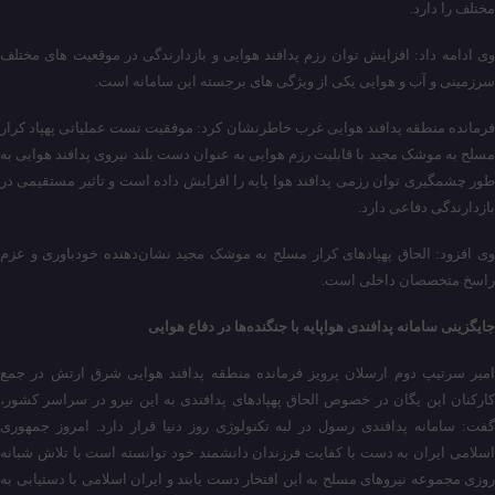
مختلف را دارد.
وی ادامه داد: افزایش توان رزم پدافند هوایی و بازدارندگی در موقعیت های مختلف
سرزمینی و آب و هوایی یکی از ویژگی های برجسته این سامانه است.
فرمانده منطقه پدافند هوایی غرب خاطرنشان کرد: موفقیت تست عملیاتی پهپاد کرار
مسلح به موشک مجید با قابلیت رزم هوایی به عنوان دست بلند نیروی پدافند هوایی به
طور چشمگیری توان رزمی پدافند هوا پایه را افزایش داده است و تاثیر مستقیمی در
بازدارندگی دفاعی دارد.
وی افزود: الحاق پهپادهای کرار مسلح به موشک مجید نشان‌دهنده خودباوری و عزم
راسخ متخصصان داخلی است.
جایگزینی سامانه پدافندی هواپایه با جنگنده‌ها در دفاع هوایی
امیر سرتیپ دوم ارسلان پرویز فرمانده منطقه پدافند هوایی شرق ارتش در جمع
کارکنان این یگان در خصوص الحاق پهپادهای پدافندی به این نیرو در سراسر کشور،
گفت: سامانه پدافندی رسول در لبه تکنولوژی روز دنیا قرار دارد. امروز جمهوری
اسلامی ایران به دست با کفایت فرزندان دانشمند خود توانسته است با تلاش شبانه
روزی مجموعه نیروهای مسلح به این افتخار دست یابند و ایران اسلامی با دستیابی به