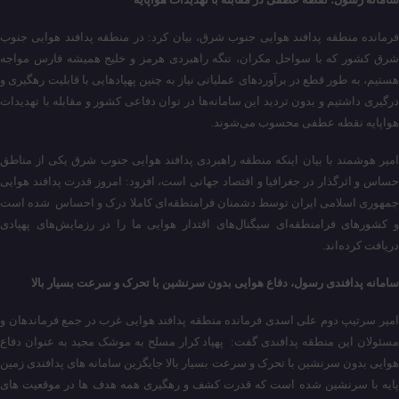
فرمانده منطقه پدافند هوایی جنوب شرق، بیان کرد: در منطقه پدافند هوایی جنوب
شرق کشور که با سواحل مکران، تنگه راهبردی هرمز و خلیج همیشه فارس مواجه
هستیم، به طور قطع در برآوردهای عملیاتی نیاز به چنین پهپادهایی با قابلیت رهگیری و
درگیری داشتیم و بدون تردید این سامانه‌ها در توان دفاعی کشور و مقابله با تهدیدات
هواپایه نقطه عطفی محسوب می‌شوند.
امیر هوشمند با بیان اینکه منطقه راهبردی پدافند هوایی جنوب شرق یکی از مناطق
حساس و اثرگذار در جغرافیا و اقتصاد جهانی است، افزود: امروز قدرت پدافند هوایی
جمهوری اسلامی ایران توسط دشمنان فرامنطقه‌ای کاملا درک و احساس شده است
و کشورهای فرامنطقه‌ای سیگنال‌های اقتدار هوایی ما را در رزمایش‌های پهپادی
دریافت کرده‌اند.
سامانه پدافندی رسول، دفاع هوایی بدون سرنشین با تحرک و سرعت بسیار بالا
امیر سرتیپ دوم علی اسدی فرمانده منطقه پدافند هوایی غرب در جمع فرماندهان و
مسئولان این منطقه پدافندی گفت: پهپاد کرار مسلح به موشک مجید به عنوان دفاع
هوایی بدون سرنشین با تحرک و سرعت بسیار بالا جایگزین سامانه های پدافندی زمین
پایه با سرنشین شده است که قدرت کشف و رهگیری همه هدف ها در موقعیت های