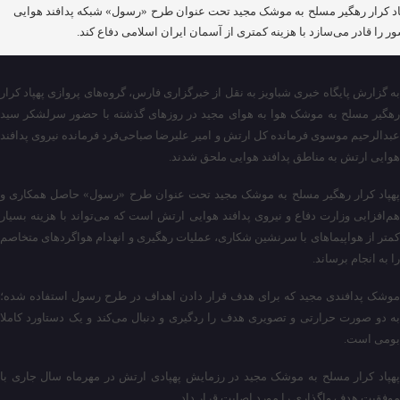
اد کرار رهگیر مسلح به موشک مجید تحت عنوان طرح «رسول» شبکه پدافند هوایی
ر را قادر می‌سازد با هزینه کمتری از آسمان ایران اسلامی دفاع کند.
به گزارش پایگاه خبری شباویز به نقل از خبرگزاری فارس، گروه‌های پروازی پهپاد کرار
رهگیر مسلح به موشک هوا به هوای مجید در روزهای گذشته با حضور سرلشکر سید
عبدالرحیم موسوی فرمانده کل ارتش و امیر علیرضا صباحی‌فرد فرمانده نیروی پدافند
هوایی ارتش به مناطق پدافند هوایی ملحق شدند.
پهپاد کرار رهگیر مسلح به موشک مجید تحت عنوان طرح «رسول» حاصل همکاری و
هم‌افزایی وزارت دفاع و نیروی پدافند هوایی ارتش است که می‌تواند با هزینه بسیار
کمتر از هواپیماهای با سرنشین شکاری، عملیات رهگیری و انهدام هواگردهای متخاصم
را به انجام برساند.
موشک پدافندی مجید که برای هدف قرار دادن اهداف در طرح رسول استفاده شده؛
به دو صورت حرارتی و تصویری هدف را ردگیری و دنبال می‌کند و یک دستاورد کاملا
بومی است.
پهپاد کرار مسلح به موشک مجید در رزمایش پهپادی ارتش در مهرماه سال جاری با
موفقیت هدف واگذاری را مورد اصابت قرار داد.