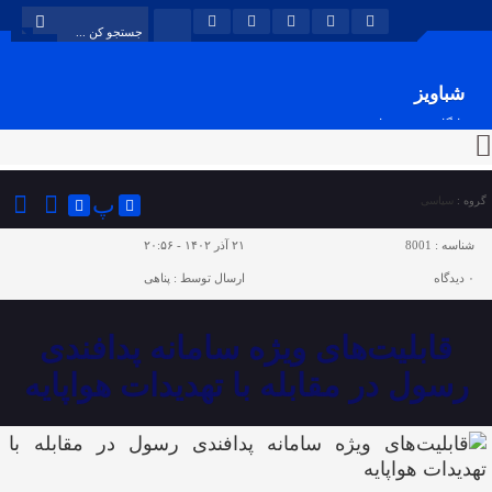
شباویز
پایگاه خبری شباویز
پ
گروه :
سیاسی
شناسه :
8001
۲۱ آذر ۱۴۰۲ - ۲۰:۵۶
۰
دیدگاه
ارسال توسط :
پناهی
قابلیت‌های ویژه سامانه پدافندی
رسول در مقابله با تهدیدات هواپایه