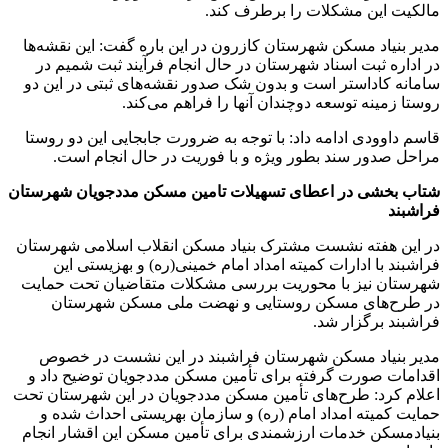
مالکیت این مشکلات را برطرف کند.
مدیر بنیاد مسکن شهرستان کازرون در این باره گفت: این نقشه‌ها
در اداره ثبت اسناد شهرستان در حال انجام فرآیند ثبت شمیم در
سامانه کاداستر است و بدون شک صدور نقشه‌های ثبتی در این دو
روستا زمینه‌ توسعه دوچندان آنها را فراهم می‌کند.
قاسم داوودی ادامه داد: با توجه به ضرورت جابجایی این دو روستا
مراحل صدور سند بطور ویژه و با فوریت در حال انجام است.
شتاب بخشی در اعطای تسهیلات تامین مسکن مددجویان شهرستان
فراشبند
در این هفته نشست مشترک بنیاد مسکن انقلاب اسلامی شهرستان
فراشبند با ادارات کمیته امداد امام خمینی(ره) و بهزیستی این
شهرستان نیز با محوریت بررسی مشکلات متقاضیان تحت حمایت
در طرح‌های مسکن روستایی و نهضت ملی مسکن شهرستان
فراشبند برگزار شد.
مدیر بنیاد مسکن شهرستان فراشبند در این نشست در خصوص
اقدامات صورت گرفته برای تأمین مسکن مددجویان توضیح داد و
اعلام کرد: طرح‌های تأمین مسکن مددجویان در این شهرستان تحت
حمایت کمیته امداد امام (ره) و سازمان بهریستی احداث شده و
بنیادمسکن خدمات ارزشمندی برای تأمین مسکن این اقشار انجام