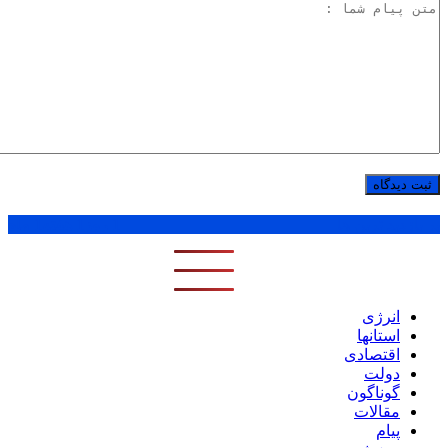
پر بازدید ترین ها
1 روز
1 هفته
1 ماه
انرژی
استانها
اقتصادی
دولت
گوناگون
مقالات
پیام