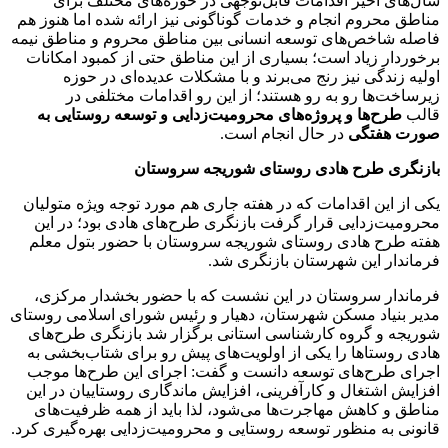
سال‌های اخیر اقدامات قابل‌توجهی در حوزه‌های مختلف برای
مناطق محروم انجام و خدمات گوناگونی نیز ارائه شده اما هنوز هم
فاصله شاخص‌های توسعه انسانی بین مناطق محروم و مناطق نیمه
برخوردار زیاد است؛ بسیاری از این مناطق حتی از کمبود امکانات
اولیه زندگی نیز رنج می‌برند و با مشکلات عدیده‌ای در حوزه
زیرساخت‌ها رو به رو هستند؛ از این رو اقدامات مختلفی در
قالب
طرح‌ها و پروژه‌های محرومیت‌زدایی و توسعه روستایی به
صورت هفتگی
در حال انجام است.
بازنگری طرح هادی روستای شوریجه سروستان
یکی از این اقدامات که در هفته جاری هم مورد توجه ویژه متولیان
محرومیت‌زدایی قرار گرفت بازنگری طرح‌های هادی بود؛ در این
هفته طرح هادی روستای شوریجه سروستان با حضور بتول معلم
فرماندار این شهرستان بازنگری شد.
فرماندار سروستان در این نشست که با حضور بخشدار مرکزی،
مدیر بنیاد مسکن شهرستان، دهیار و رئیس شورای اسلامی روستای
شوریجه و گروه کارشناسی استانی برگزار شد بازنگری طرح‌های
هادی روستاها را یکی از اولویت‌های پیش رو برای شتاب‌بخشی به
اجرای طرح‌های توسعه دانست و گفت: اجرای این طرح‌ها موجب
افزایش اشتغال و کارآفرینی، افزایش ماندگاری روستاییان در این
مناطق و کاهش مهاجرت‌ها می‌شود، لذا باید از همه ظرفیت‌های
قانونی به منظور توسعه روستایی و محرومیت‌زدایی بهره‌گیری کرد.