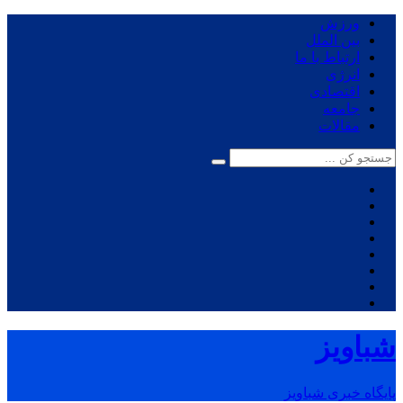
ورزش
بین الملل
ارتباط با ما
انرژی
اقتصادی
جامعه
مقالات
شباویز
پایگاه خبری شباویز