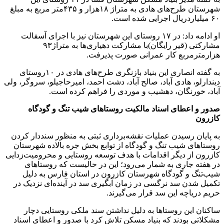
شهرستان طرح‌های هادی به متراژ ۱۸هزار و ۴۳۵متر مربع به مبلغ
۶۰ میلیاردریال اجرایی شده است.
او ادامه داد: در ۱۷ روستای این شهرستان نیز با اجرای آسفالت
مشارکتی (قیر رایگان)با مشارکت دهیاری‌ها به متراژ۹۳
هزارمترمربع کار عمرانی صورت پذیرفت.
به گفته انصاری این بنیاد بازنگری طرح‌های هادی در ۱۰روستای
دیندارلو، هادی آباد، صالح آباد، دشت احمد، امیرحاجیلو، سروگر، ولی
آباد، خورنگان، دهشیب و موردی را فراهم کرده است.
صدور و اعطای اسناد مالکیت روستاهای شیب تنگ و گودگاه
کازرون
به پایان رسیدن عملیات نقشه‌برداری ثبتی به منظور سنددار کردن
روستاهای شیب تنگ و گودگاه از توابع بخش جره بالاده شهرستان
کازرون از دیگر اقدامات با هدف توسعه روستایی و محرومیت‌زدایی
در هفته جاری به شمار می‌رود؛ این در حالیست که روستاهای
شیب‌تنگ و گودگاه شهرستان کازرون در استان فارس به دلیل
تکمیل شدن سد نرگسی در زمان آبگیری سد در آینده‌ای نزدیک در
حریم دریاچه این سد قرار می‌گیرند.
ساکنان این روستاها به دلیل نداشتن سند ملکی روستایی دچار
مشکلاتی بودند که بنیاد مسکن تلاش کرد با صدور و اعطای اسناد