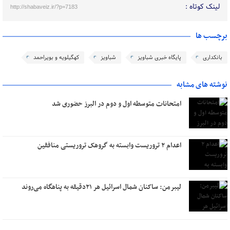
لینک کوتاه :
http://shabaveiz.ir/?p=7183
برچسب ها
بانکداری
پایگاه خبری شباویز
شباویز
کهگیلویه و بویراحمد
نوشته های مشابه
امتحانات متوسطه اول و دوم در البرز حضوری شد
اعدام ۲ تروریست وابسته به گروهک تروریستی منافقین
لیبرمن: ساکنان شمال اسرائیل هر ۲۱دقیقه به پناهگاه می‌روند