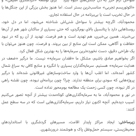
سواحل آرام خزر به دل جنگل‌های انبوه ببرد – برای توسعه «گردشگری اقلیمی» و
«اکوتوریسم تجربی» مناسب‌ترین بستر است. اما هنوز بخش بزرگی از این جنگل‌ها یا
در حال تخریب است یا بی‌برنامه در حال استفاده تجاری.
محمودآباد، اگرچه بیشتر با سواحل شنی‌اش شناخته می‌شود، اما در دل خود،
روستاهایی دارد با پتانسیل بالای بوم‌گردی، که حتی بسیاری از ساکنان شهر هم از آن‌ها
بی‌خبرند. همین بی‌خبری، هم تهدید است و هم فرصت. تهدید از آن رو که در نبود
حفاظت و آگاهی، ممکن است این منابع از بین بروند. و فرصت، چون هنوز می‌توان با
یک طراحی دقیق، دست نخورده‌ترین سرمایه‌ها را به بهترین شکل فعال کرد.
اگر بخواهیم صادق باشیم، مشکل ما «فقدان سرمایه» نیست. ما درگیر «ضعف در
هدایت سرمایه» هستیم. سرمایه‌گذاران بسیاری با انگیزه و منابع کافی به سراغ شمال
کشور آمده‌اند، اما اغلب آن‌ها یا وارد ساخت‌وسازهای غیرقانونی شده‌اند یا درگیر
پروژه‌هایی که سودی برای منطقه ندارند. چرا؟ چون برنامه‌ای نبوده، چون نقشه راهی
در کار نبوده، چون کسی زحمت یک مطالعه بوم‌محور نداده است.
در نور و محمودآباد، ما به سرمایه‌گذاری‌های کوتاه‌مدت بیشتر از آنچه تصور می‌کنیم
آسیب دیده‌ایم. آنچه اکنون نیاز داریم، سرمایه‌گذاری‌هایی‌ است که در سه سطح عمل
کنند:
زیرساختی
: ایجاد مراکز پایدار اقامت، مسیرهای گردشگری با استانداردهای
محیط‌زیستی، سیستم حمل‌ونقل پاک و هوشمند درون‌شهری.