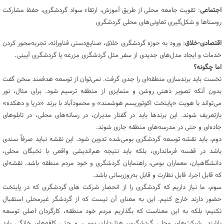
اجتماعی
: تقویت جامعه محلی از طریق آموزش، ارتقاء سواد گردشگری، حفظ مشارکت
روستاها و شکل‌گیری تعاونی‌های محلی گردشگری
اقتصادی-خلاق
: ورود به حوزه گردشگری خلاق، صنایع‌دستی فناورانه، تجربه‌محور کردن
خدمات و ایجاد مدل‌های جدیدی از سفر مثل گردشگری مزرعه یا گردشگری آیینی.
اما چگونه؟
نخست باید برندسازی منطقه‌ای را جدی گرفت. نمی‌توان از توسعه هدفمند سخن گفت
بدون آنکه تصویر ذهنی روشن و متمایزی از منطقه ترسیم شود. برای مثال، نور
می‌تواند با هویت «پایتخت اکوتوریسم هوشمند» و محمودآباد با برند «دریا و دهکده»
بازتعریف شوند. این برندها باید در گفتار مدیران، در رسانه‌های محلی، در تابلوهای
جاده‌ای و حتی در مدرسه‌های منطقه جاری شوند.
دوم، باید نقشه‌ توسعه گردشگری بومی‌شده تدوین شود. این نقشه نباید صرفاً سندی
باشد در قفسه فرمانداری، بلکه باید نتیجه هم‌اندیشی واقعی با نخبگان محلی،
دانشگاهیان، معماران بومی، راهنمایان گردشگری و خود مردم منطقه باشد. نقشه‌ای
که قابل اجرا، قابل نظارت و قابل به‌روزرسانی باشد.
سوم، ما نیاز داریم که گردشگری را از انحصار شرکت های گردشگری که در پایتخت
حضور دارند خارج کنیم. این به معنای آن نیست که از گردشگر غیرمحلی استقبال
نکنیم؛ بلکه به این معناست که بگذاریم مردم خود منطقه، کارگردان اصلی توسعه
باشند. شرکت‌های محلی گردشگری، هتل‌داران بومی، و حتی کافه‌های خانگی باید