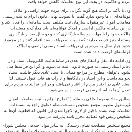
مردم و حاکمیت در بحث این نوع معاملات کاهش خواهد یافت.
وی با تأکید بر اینکه هیچ گونه نگرانی برای مردم جهت اراضی و املاک
قولنامه‌ای آن‌ها وجود ندارد گفت: با تصویب نهایی قانون الزام به ثبت رسمی
معاملات اموال غیرمنقول، سازمان ثبت مکلف است سامانه‌ای را فعال کند و
در این سامانه مالکین اراضی و املاک قولنامه‌ای باید مدارک و مستندات
مالکیت خود را با مهلت دو ساله بارگذاری کنند و دو سال بعد از بارگذاری
مستندات نیز فرصت دارند که نسبت به دریافت سند اقدام کنند و در مجموع
حدود چهار سال به مردم برای دریافت اسناد رسمی اراضی و املاک
قولنامه‌ای فرصت داده شده است.
وی ادامه داد: نقل و انتقال‌های بعدی در سامانه ثبت الکترونیک اسناد و در
دفاتر اسناد رسمی به صورت قانونی ثبت می‌شوند و اگر این فرآیندها طی
نشود، دعواهای مطرح در مراجع قضایی با اسناد عادی دیگر قابلیت استناد
نخواهند داشت و این اسناد در دادگاه‌ها و ادارات هم قابل قبول نیستند، لذا
اسناد عادی در اختیار مردم از اعتبار نمی‌افتند و در این فرآیند به مردم برای
تبدیل آن‌ها به اسناد رسمی فرصت داده می‌شود.
مطابق مفاد تبصره الحاقی به ماده (۱) طرح الزام به ثبت معاملات اموال
غیرمنقول مصوب مجمع تشخیص مصلحت‌نظام دعاوی راجع به مستندات
معاملات ثبت نشده تا قبل از لازم الاجرا شدن این قانون که قطعیت آن‌ها به
تشخیص رئیس قوه قضائیه محرز باشد پذیرفته می‌شود.
مجمع تشخیص مصلحت نظام، رسیدگی به سایر مواد اختلافی مجلس شورای
اسلامی و شورای نگهبان درباره طرح الزام به ثبت معاملات اموال غیرمنقول