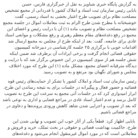
به گزارش پایگاه خبری شباویز به نقل از خبرگزاری فارس، حسن
بابایی رئیس سازمان ثبت اسناد و املاک کشور با قدردانی از مجمع تشخیص
مصلحت نظام برای تصویب طرح اعتبار بخشی به اسناد رسمی، گفت:
خوشبختانه با مطرح شدن طرح الزام به ثبت معاملات اموال در جلسه مجمع
تشخیص مصلحت نظام و تصویب ماده (۱) آن با درایت رئیس و اعضای این
مجمع در رفع دغدغه‌های مقام معظم رهبری و رفع مشکلات و موانعی اسناد
عادی برای جامعه، گفت: بعد از اینکه طرح از مجلس به مجمع ارسال شد
اقدامات خوبی با برگزاری ۲۵ جلسه کارشناسی در دبیرخانه کمیسیون
حقوقی قضائی انجام گرفت و برخی ایرادات آن برطرف شد ضمن اینکه
شش جلسه هم از سوی کمیسیون در این خصوص برگزار شد که با درایت و
دیدگاه مترقیانه اعضای مجمع، مشکل ماده (۱) این طرح که مورد اختلاف
مجلس و شورای نگهبان بود مرتفع و به تصویب رسید.
رئیس سازمان ثبت اسناد و املاک کشور با تشکر از حمایت‌های رئیس قوه
قضائیه و حضور فعال و پیگیرانه در جلسات برای به نتیجه رساندن این طرح،
ابراز امیدواری کرد که در جلسات آتی مجمع به سرعت این طرح به تصویب
کامل برسد و عدم اعتبار اسناد عادی در مراجع قضایی و اداری به نوعی باشد
که بعد از تصویب و اجرایی شدن شاهد کاهش ورودی پرونده‌ها و دعاوی در
مراجع قضائی باشیم.
بابایی اظهار کرد: قطعاً یکی از آثار خوب این تصویب و نهایی شدن این
طرح، حاکمیت بهداشت قضائی و حقوقی در بحث تملک، خرید و فروش و
معاملاتی است که در مورد اموال غیرمنقول انجام می‌شود و دغدغه‌های