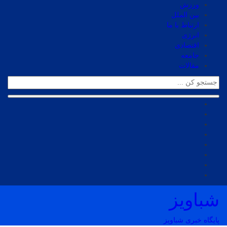
ورزش
بین الملل
ارتباط با ما
انرژی
اقتصادی
جامعه
مقالات
شباویز
پایگاه خبری شباویز