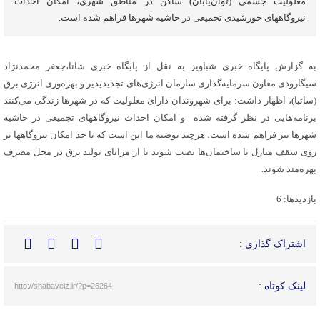
معلولیت جسمی (توان‌یابان) ساکن در مناطق شهری، امکان احداث
نیروگاههای خورشیدی تجمیعی در حاشیه شهرها فراهم شده است.
به گزارش پایگاه خبری شباویز به نقل از پایگاه خبری شانا،جعفر محمدنژاد
سیگارودی معاون سرمایه‌گذاری سازمان انرژی‌های تجدیدپذیر و بهره‌وری انرژی برق
(ساتبا)، اظهار داشت: برای شهروندان دارای معلولیت که در شهرها زندگی می‌کنند
برنامه‌هایی در نظر گرفته شده و امکان احداث نیروگاههای تجمیعی در حاشیه
شهرها نیز فراهم شده است، هرچند توصیه ما این است که تا حد امکان نیروگاهها بر
روی سقف منازل یا ساختمان‌ها نصب شوند تا از مزایای تولید برق در محل مصرف
بهره‌مند شوند.
بازدیدها: 6
اشتراک گذاری :
لینک کوتاه :
http://shabaveiz.ir/?p=26264